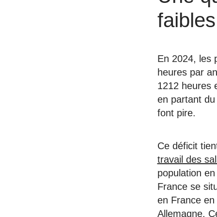
faible
En 2024, les 
heures par a
1212 heures e
en partant du
font pire.
Ce déficit tie
travail des s
population en
France se sit
en France en
Allemagne. Ce