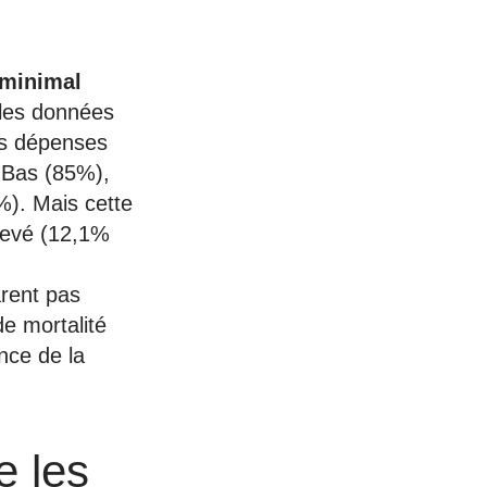
 minimal
les données
es dépenses
-Bas (85%),
%). Mais cette
levé (12,1%
arent pas
e mortalité
nce de la
e les