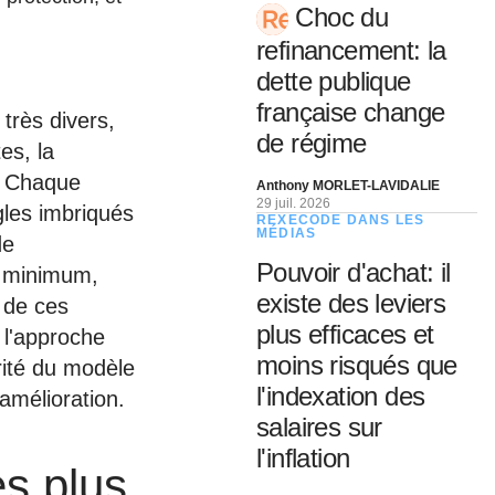
Choc du
refinancement: la
dette publique
française change
très divers,
de régime
es, la
c. Chaque
Anthony MORLET-LAVIDALIE
29 juil. 2026
gles imbriqués
REXECODE DANS LES
MÉDIAS
de
Pouvoir d'achat: il
s minimum,
existe des leviers
 de ces
plus efficaces et
 l'approche
moins risqués que
arité du modèle
l'indexation des
amélioration.
salaires sur
l'inflation
es plus