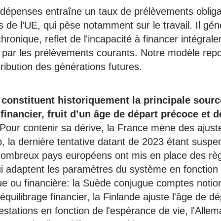
dépenses entraîne un taux de prélèvements obliga
s de l’UE, qui pèse notamment sur le travail. Il gé
 chronique, reflet de l'incapacité à financer intégral
 par les prélèvements courants. Notre modèle repo
ribution des générations futures.
s constituent historiquement la principale sourc
financier, fruit d’un âge de départ précoce et 
Pour contenir sa dérive, la France mène des ajus
, la dernière tentative datant de 2023 étant suspe
nombreux pays européens ont mis en place des rè
ui adaptent les paramètres du système en fonction d
 ou financière: la Suède conjugue comptes notion
uilibrage financier, la Finlande ajuste l'âge de dép
stations en fonction de l'espérance de vie, l'Allem