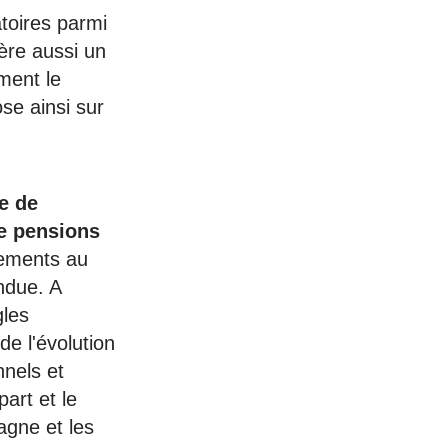
toires parmi
nère aussi un
ement le
se ainsi sur
e de
de pensions
tements au
ndue. A
gles
e l'évolution
nels et
art et le
agne et les