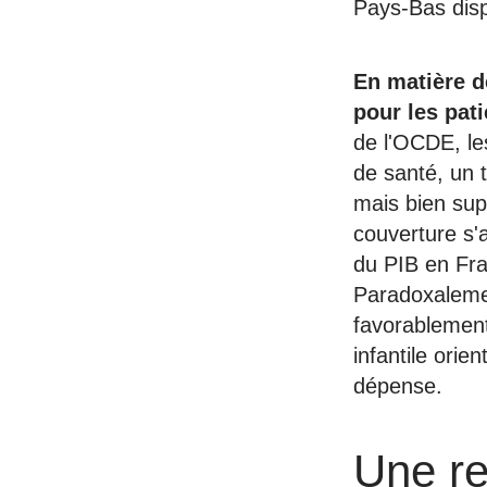
Pays-Bas disp
En matière d
pour les pat
de l'OCDE, le
de santé, un 
mais bien supé
couverture s'
du PIB en Fra
Paradoxalemen
favorablement
infantile orie
dépense.
Une re