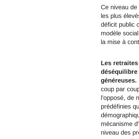
Ce niveau de 
les plus élevé
déficit public
modèle social
la mise à cont
Les retraite
déséquilibre 
généreuses.
coup par coup
l’opposé, de 
prédéfinies q
démographique
mécanisme d'éq
niveau des pre