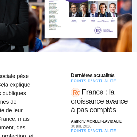
nat pour
tion et
ans la
Denis FERRAND
27 mai 2026
Dernières actualités
sociale pèse
POINTS D’ACTUALITÉ
ela explique
France : la
s publiques
croissance avance
èmes de
à pas comptés
te de leur
France, mais
Anthony MORLET-LAVIDALIE
30 juil. 2026
mment, des
POINTS D’ACTUALITÉ
 protection, et