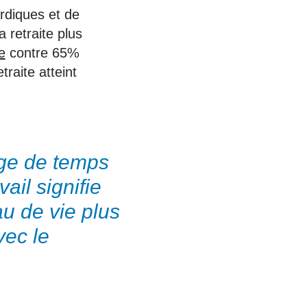
ordiques et de
a retraite plus
e
contre 65%
raite atteint
age de temps
ail signifie
u de vie plus
vec le