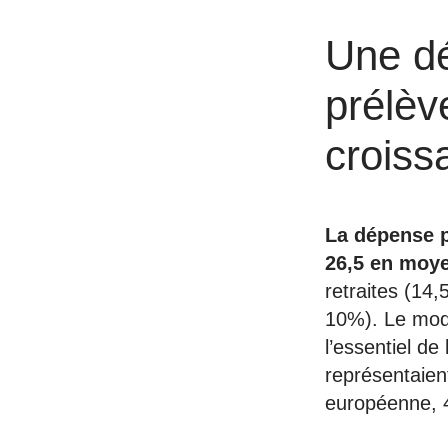
Une dé
prélèv
croiss
La dépense p
26,5 en moy
retraites (14
10%). Le modè
l’essentiel de
représentaie
européenne, 