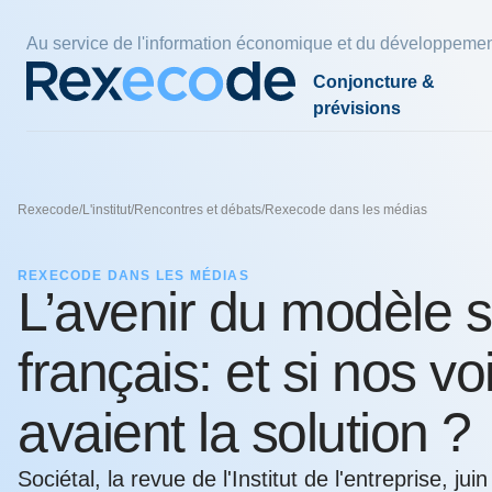
Panneau de gestion des cookies
Au service de l'information économique et du développemen
Conjoncture &
prévisions
Par pays et zones
Par thèmes
Par thèmes
Nos économistes
Par thè
Nos exp
Fiscalité
Rexecode
/
L'institut
/
Rencontres et débats
/
Rexecode dans les médias
France
Compétitivité
Climat
Charles-Henri COLOMBIER
Energie 
Pouvoir d
Politiqu
plus eff
Zone euro
Croissance
Empreinte carbone
Denis FERRAND
Finances
Innovat
REXECODE DANS LES MÉDIAS
l'indexat
L’avenir du modèle s
Etats-Unis
Coût du travail
Industrie verte
Olivier REDOULES
Immobili
Réindustr
24 juil. 202
Chine
Durée du travail
Stratégies de décarbonation
Raphaël TROTIGNON
français: et si nos vo
Economie
Pays émergents
comptes, 
30 juin 202
avaient la solution ?
L’avenir 
nos voisi
Sociétal, la revue de l'Institut de l'entreprise, jui
Voir tous les thèmes