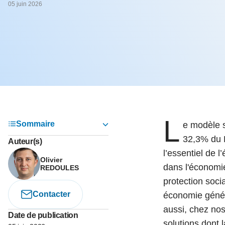
05 juin 202
05 juin 2026
Voir tous les pays
Voir tou
Au-delà d
lent du c
approvi
07 mai 202
L’épargn
l’Okava
27 mai 202
L
Voir tous les économistes
Voir tout
Sommaire
e modèle s
32,3% du 
Auteur(s)
l’essentiel de 
Olivier
dans l'économie
REDOULES
protection soci
Contacter
économie généra
aussi, chez no
Date de publication
solutions dont l