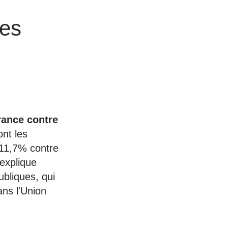
des
rance contre
nt les
(11,7% contre
 explique
ubliques, qui
ns l'Union