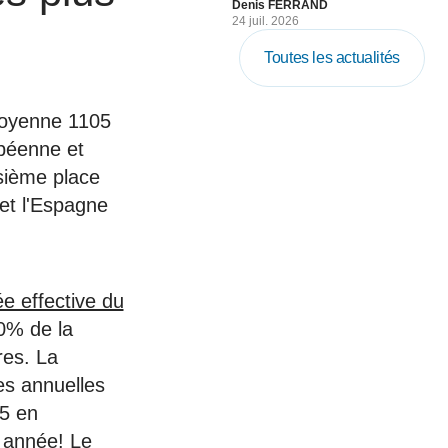
Denis FERRAND
24 juil. 2026
Toutes les actualités
moyenne 1105
péenne et
sième place
et l'Espagne
e effective du
50% de la
res. La
es annuelles
5 en
 année! Le