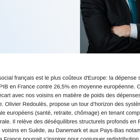
6
d'Olivier Redoulès au Sé
s les thèmes
Voir tous les produits
Rexecode
u choc pétrolier, le poison
10 juil. 2025
hoc sur les
sionnements
Mieux concilier décarbona
6
croissance économique d
stratégie climat
e française ou le syndrome de
20 déc. 2024
ngo
6
e la presse
Voir toutes les instances
ocial français est le plus coûteux d'Europe: la dépense 
PIB en France contre 26,5% en moyenne européenne. C
l’écart avec nos voisins en matière de poids des dépense
. Olivier Redoulès, propose un tour d’horizon des syst
ale européens (santé, retraite, chômage) en tenant comp
le. Il relève des déséquilibres structurels profonds en 
s voisins en Suède, au Danemark et aux Pays-Bas nota
a France pourrait s’inspirer pour conjuguer redistribution,