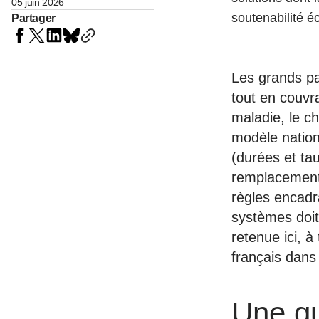
05 juin 2026
soutenabilité 
Partager
Les grands pa
tout en couvr
maladie, le ch
modèle nation
(durées et tau
remplacement,
règles encadr
systèmes doit
retenue ici, à
français dans 
Une qu