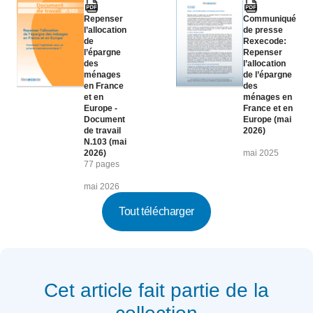
Repenser
Communiqué
l’allocation
de presse
de
Rexecode:
l’épargne
Repenser
des
l’allocation
ménages
de l’épargne
en France
des
et en
ménages en
Europe -
France et en
Document
Europe (mai
de travail
2026)
N.103 (mai
2026)
mai 2025
77 pages
mai 2026
Tout télécharger
Cet article fait partie de la