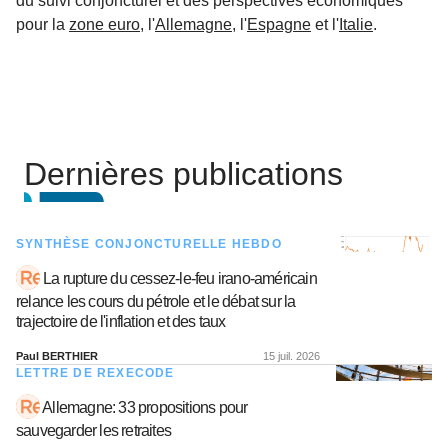
du suivi conjoncturel et des perspectives économiques
pour la
zone euro
, l'
Allemagne
, l'
Espagne
et l'
Italie
.
Dernières publications
SYNTHÈSE CONJONCTURELLE HEBDO
La rupture du cessez-le-feu irano-américain
relance les cours du pétrole et le débat sur la
trajectoire de l'inflation et des taux
Paul BERTHIER
15 juil. 2026
LETTRE DE REXECODE
Allemagne: 33 propositions pour
sauvegarder les retraites