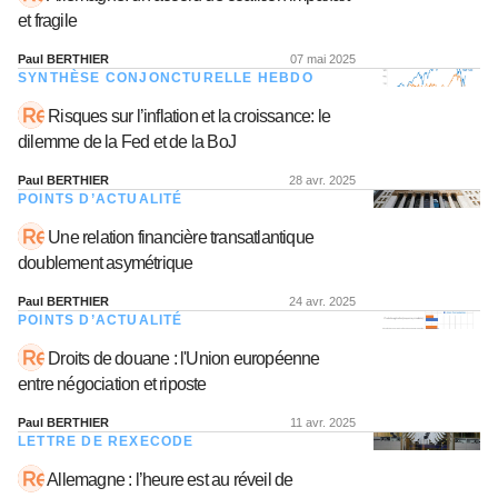
et fragile
Paul BERTHIER
07 mai 2025
SYNTHÈSE CONJONCTURELLE HEBDO
Risques sur l’inflation et la croissance: le
dilemme de la Fed et de la BoJ
Paul BERTHIER
28 avr. 2025
POINTS D’ACTUALITÉ
Une relation financière transatlantique
doublement asymétrique
Paul BERTHIER
24 avr. 2025
POINTS D’ACTUALITÉ
Droits de douane : l'Union européenne
entre négociation et riposte
Paul BERTHIER
11 avr. 2025
LETTRE DE REXECODE
Allemagne : l’heure est au réveil de