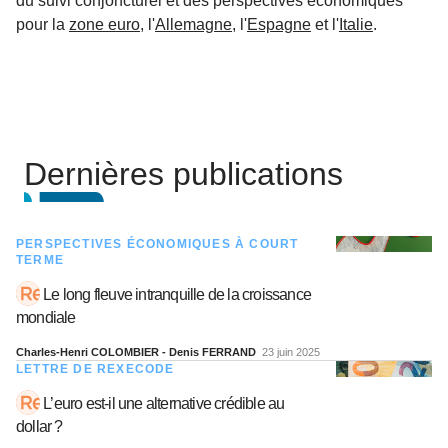
du suivi conjoncturel et des perspectives économiques
pour la
zone euro
, l'
Allemagne
, l'
Espagne
et l'
Italie
.
Dernières publications
PERSPECTIVES ÉCONOMIQUES À COURT
TERME
Le long fleuve intranquille de la croissance
mondiale
Charles-Henri COLOMBIER - Denis FERRAND
23 juin 2025
LETTRE DE REXECODE
L’euro est-il une alternative crédible au
dollar ?