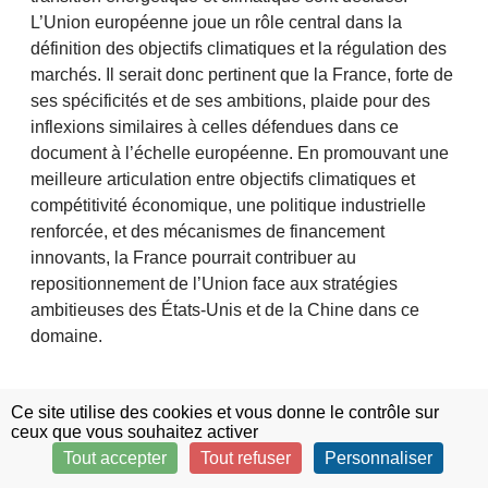
L’Union européenne joue un rôle central dans la
définition des objectifs climatiques et la régulation des
marchés. Il serait donc pertinent que la France, forte de
ses spécificités et de ses ambitions, plaide pour des
inflexions similaires à celles défendues dans ce
document à l’échelle européenne. En promouvant une
meilleure articulation entre objectifs climatiques et
compétitivité économique, une politique industrielle
renforcée, et des mécanismes de financement
innovants, la France pourrait contribuer au
repositionnement de l’Union face aux stratégies
ambitieuses des États-Unis et de la Chine dans ce
domaine.
>
Le cahier d'acteur de Rexecode (N°364, version
Ce site utilise des cookies et vous donne le contrôle sur
ceux que vous souhaitez activer
courte)
est disponible sur la plateforme
Tout accepter
Tout refuser
Personnaliser
gouvernementale de Concertation sur la Stratégie
française pour l’énergie et le climat.