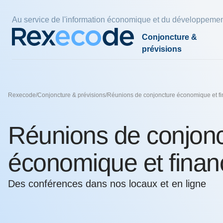
Panneau de gestion des cookies
Au service de l'information économique et du développemen
Conjoncture &
prévisions
Par pays et zones
Par thèmes
Par thèmes
Nos économistes
Par thè
Nos exp
Fiscalité
Rexecode
/
Conjoncture & prévisions
/
Réunions de conjoncture économique et fi
France
Compétitivité
Climat
Charles-Henri COLOMBIER
Energie 
Pouvoir d
Politiqu
plus eff
Zone euro
Croissance
Empreinte carbone
Denis FERRAND
Finances
Innovat
Réunions de conjonc
l'indexat
Etats-Unis
Coût du travail
Industrie verte
Olivier REDOULES
Immobili
Réindustr
24 juil. 202
Chine
Durée du travail
Stratégies de décarbonation
Raphaël TROTIGNON
économique et finan
Economie
Pays émergents
comptes, 
30 juin 202
Des conférences dans nos locaux et en ligne
L’avenir 
nos voisi
Voir tous les thèmes