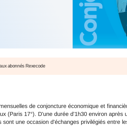
6
d'Olivier Redoulès au Sé
s les thèmes
Voir tous les produits
Rexecode
u choc pétrolier, le poison
10 juil. 2025
hoc sur les
sionnements
Mieux concilier décarbona
6
croissance économique d
stratégie climat
e française ou le syndrome de
20 déc. 2024
ngo
6
 aux abonnés Rexecode
e la presse
Voir toutes les instances
mensuelles de conjoncture économique et financièr
ux (Paris 17°). D'une durée d'1h30 environ après 
es sont une occasion d'échanges privilégiés entre l