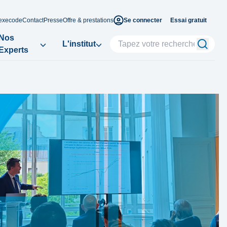
execode
Contact
Presse
Offre & prestations
Se connecter
Essai gratuit
Nos
L'institut
Experts
stances
Focus
Focus
Focus
Focus
es
artenariale:
t
PERSPECTIVES ÉCONOMIQUES À
DOCUMENTS DE TRAVAIL
DOCUMENTS DE TRAVAIL
REXECODE DANS LES MÉDIAS
de la R&D et
COURT TERME
hebdo
Enquête compétitivité
Une nouvelle ambition
L’épargne française ou le
Perspectives
2026: le Made in France,
pour le climat: produire
syndrome de l’Okavango
 économique
économiques mondiales
apprécié mais
en France pour
ier Redoulès
2026-2028: fluctuat nec
ives
relativement cher
décarboner le monde
mergitur
res
Olivier REDOULES - Marlène
Raphaël TROTIGNON
16 avr. 2026
17 mars 2026
GONCALVES ANDRADE
Denis FERRAND - Charles-
19 juin 2026
dition
Henri COLOMBIER