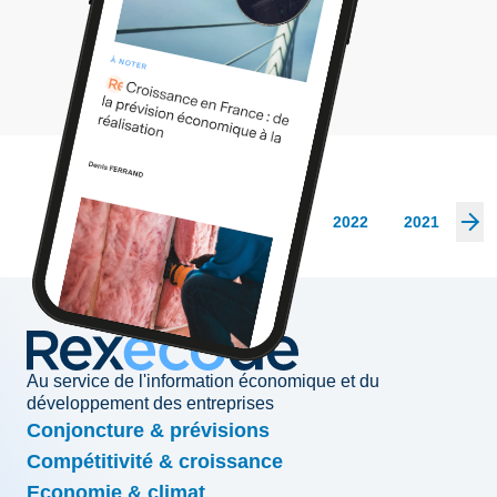
Les archives
2026
2025
2024
2023
2022
2021
20
Au service de l'information économique et du
développement des entreprises
Conjoncture & prévisions
Compétitivité & croissance
Economie & climat