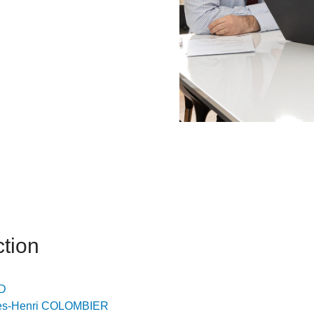
6
d'Olivier Redoulès au Sé
s les thèmes
Voir tous les produits
Rexecode
u choc pétrolier, le poison
10 juil. 2025
hoc sur les
sionnements
Mieux concilier décarbona
6
croissance économique d
stratégie climat
e française ou le syndrome de
20 déc. 2024
ngo
6
e la presse
Voir toutes les instances
tion
D
es-Henri COLOMBIER