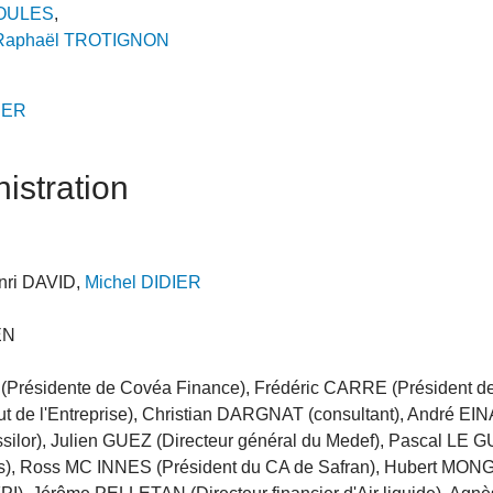
DOULES
,
Raphaël TROTIGNON
IER
istration
nri DAVID,
Michel DIDIER
EN
 (Présidente de Covéa Finance), Frédéric CARRE (Président de
t de l'Entreprise), Christian DARGNAT (consultant), André EIN
ilor), Julien GUEZ (Directeur général du Medef), Pascal LE 
res), Ross MC INNES (Président du CA de Safran), Hubert MON