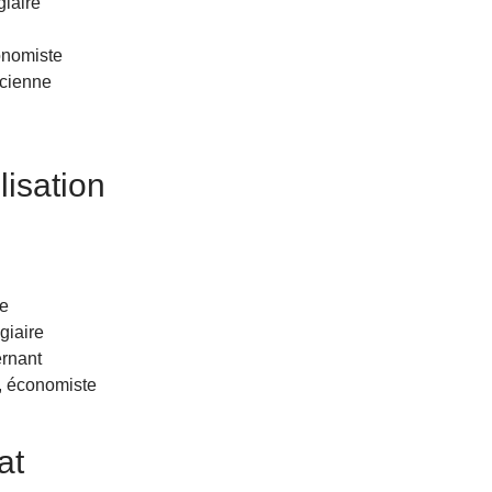
giaire
onomiste
ticienne
isation
ue
giaire
ernant
, économiste
at