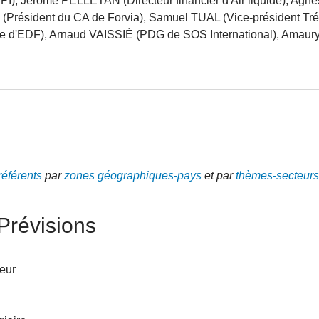
, Jérôme PELLETAN (Directeur financier d'Air liquide), Agnès
Président du CA de Forvia), Samuel TUAL (Vice-président Trés
gie d'EDF), Arnaud VAISSIÉ (PDG de SOS International), Ama
référents
par
zones géographiques-pays
et par
thèmes-secteurs
Prévisions
teur