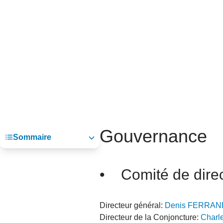
05 juin 202
Voir tous les pays
Voir tou
Au-delà d
lent du c
approvi
07 mai 202
L’épargn
l’Okava
27 mai 202
Voir tous les économistes
Voir tout
Gouvernance
Sommaire
• Comité de direc
Directeur général:
Denis FERRAN
Directeur de la Conjoncture:
Charl