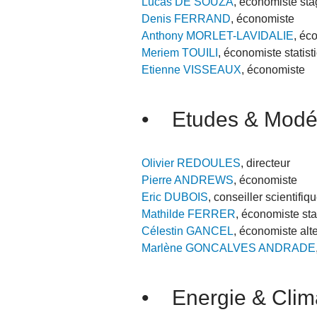
Lucas DE SOUZA
, économiste sta
Denis FERRAND
, économiste
Anthony MORLET-LAVIDALIE
, éc
Meriem TOUILI
, économiste statis
Etienne VISSEAUX
, économiste
• Etudes & Modél
Olivier REDOULES
, directeur
Pierre ANDREWS
, économiste
Eric DUBOIS
, conseiller scientifiq
Mathilde FERRER
, économiste sta
Célestin GANCEL
, économiste alt
Marlène GONCALVES ANDRADE
• Energie & Clim