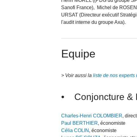
Henri MOREL ((PDG du groupe SFPI)
Sanofi France), Michel de ROSEN (
URSAT (Directeur exécutif Straté
l'audit interne du groupe Axa).
Equipe
> Voir aussi la
liste de nos experts 
• Conjoncture & 
Charles-Henri COLOMBIER
, direc
Paul BERTHIER
, économiste
Célia COLIN
, économiste