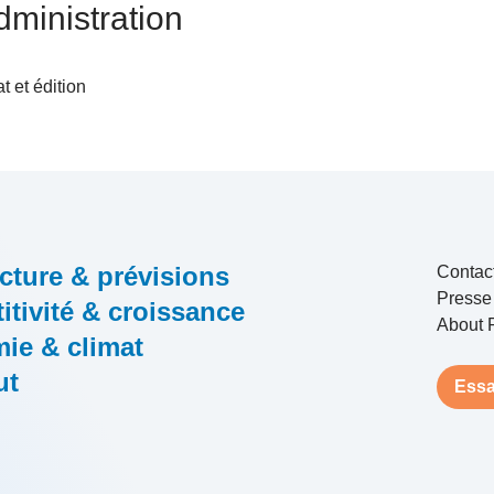
dministration
at et édition
cture & prévisions
Contac
Presse
tivité & croissance
About 
ie & climat
ut
Essa