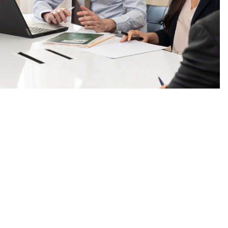
nat pour
tion et
ans la
Denis FERRAND
27 mai 2026