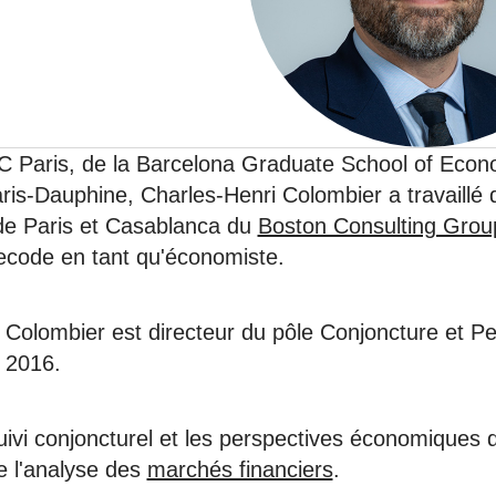
6
d'Olivier Redoulès au Sé
s les thèmes
Voir tous les produits
Rexecode
u choc pétrolier, le poison
10 juil. 2025
hoc sur les
sionnements
Mieux concilier décarbona
6
croissance économique d
stratégie climat
 Paris, de la Barcelona Graduate School of Econ
e française ou le syndrome de
20 déc. 2024
ngo
aris-Dauphine, Charles-Henri Colombier a travaillé 
6
de Paris et Casablanca du
Boston Consulting Grou
ecode en tant qu'économiste.
e la presse
Voir toutes les instances
 Colombier est directeur du pôle Conjoncture et Pe
r 2016.
suivi conjoncturel et les perspectives économiques
e l'analyse des
marchés financiers
.