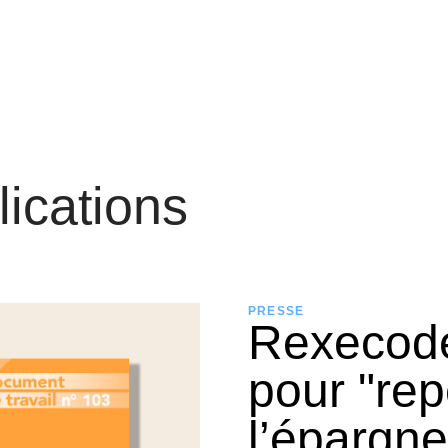
lications
PRESSE
Rexecode
pour "rep
l’épargn