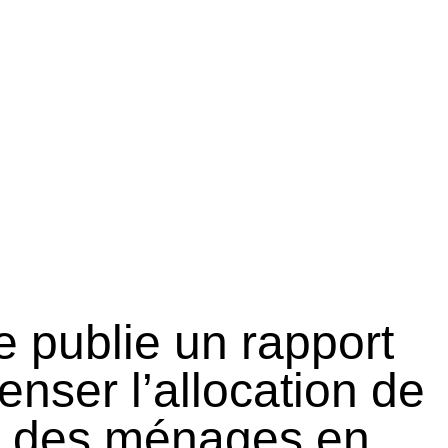
 publie un rapport
enser l’allocation de
e des ménages en