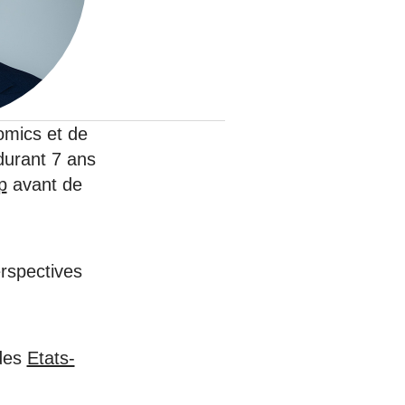
nat pour
tion et
ans la
omics et de
durant 7 ans
p
avant de
Denis FERRAND
27 mai 2026
rspectives
 des
Etats-