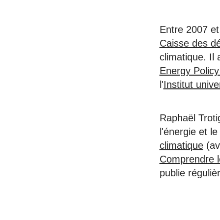
Entre 2007 et 
Caisse des dé
climatique. Il
Energy Polic
l'
Institut univ
Raphaël Troti
l'énergie et l
climatique
(av
Comprendre l
publie réguli