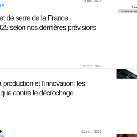
05 nov. 2025
UE
et de serre de la France
25 selon nos dernières prévisions
29 sept. 2025
production et l'innovation: les
que contre le décrochage
ER
01 sept. 2025
UE