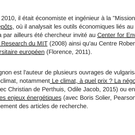
2010, il était économiste et ingénieur à la "Mission
pôts,
où il analysait les outils économiques liés 
 a par ailleurs été chercheur invité au
Center for En
y Research du MIT
(2008) ainsi qu’au Centre Robe
ersitaire européen
(Florence, 2011).
gnon est l’auteur de plusieurs ouvrages de vulgaris
e climat, notamment
Le climat, à quel prix ? La négo
ec Christian de Perthuis, Odile Jacob, 2015) ou e
es enjeux énergétiques
(avec Boris Solier, Pearson
èrement des articles de recherche.