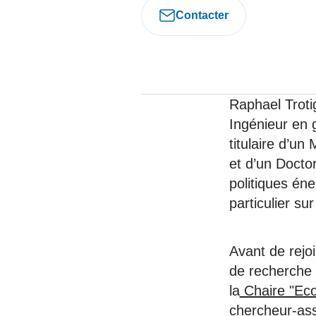
05 juin 202
Voir tous les pays
Voir tou
Contacter
Au-delà d
lent du c
approvi
07 mai 202
Raphael Troti
L’épargn
l’Okava
Ingénieur en 
27 mai 202
titulaire d’un
et d’un Docto
Voir tous les économistes
Voir tout
politiques éne
particulier s
Avant de rejo
de recherche s
la
Chaire "Eco
chercheur-ass