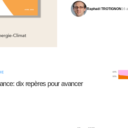
Raphaël TROTIGNON
16 a
UE
rance: dix repères pour avancer