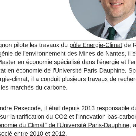
6
d'Olivier Redoulès au Sé
s les thèmes
Voir tous les produits
Rexecode
u choc pétrolier, le poison
10 juil. 2025
hoc sur les
sionnements
Mieux concilier décarbona
6
croissance économique d
stratégie climat
gnon pilote les travaux du
pôle Energie-Climat
de R
e française ou le syndrome de
20 déc. 2024
ngo
génie de l’environnement des Mines de Nantes, il es
6
 Master en économie spécialisé dans l’énergie et l’
rat en économie de l’Université Paris-Dauphine. Sp
e la presse
Voir toutes les instances
rgie-climat, il a conduit plusieurs travaux de reche
ur les marchés du carbone.
indre Rexecode, il était depuis 2013 responsable
ur la tarification du CO2 et l’innovation bas-carb
nomie du Climat" de l’Université Paris-Dauphine,
a
ocié entre 2010 et 2012.