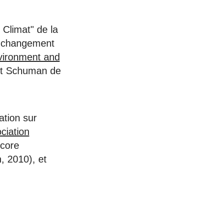
 Climat" de la
au changement
vironment and
rt Schuman de
ation sur
ciation
ncore
, 2010), et