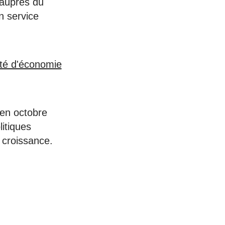
 auprès du
n service
té d'économie
 en octobre
itiques
a croissance.