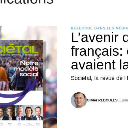
REXECODE DANS LES MÉDI
L’avenir 
français: 
avaient l
Sociétal, la revue de l'
Olivier REDOULES
05 jui