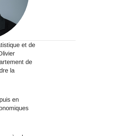
nat pour
tion et
ans la
tistique et de
livier
artement de
Denis FERRAND
27 mai 2026
dre la
puis en
économiques