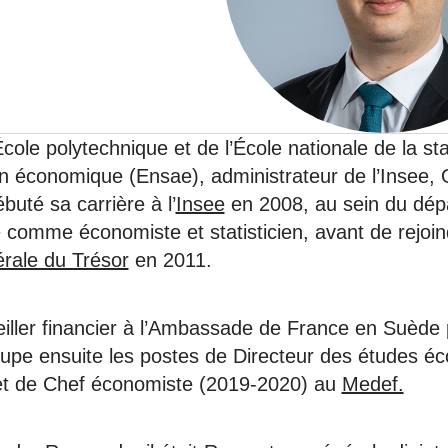
6
d'Olivier Redoulès au Sé
s les thèmes
Voir tous les produits
Rexecode
u choc pétrolier, le poison
10 juil. 2025
hoc sur les
sionnements
Mieux concilier décarbona
6
croissance économique d
stratégie climat
cole polytechnique et de l’École nationale de la sta
e française ou le syndrome de
20 déc. 2024
ngo
on économique (Ensae), administrateur de l’Insee, O
6
uté sa carrière à l’
Insee
en 2008, au sein du dép
e comme économiste et statisticien, avant de rejoin
e la presse
Voir toutes les instances
érale du Trésor
en 2011.
ler financier à l’Ambassade de France en Suède 
ccupe ensuite les postes de Directeur des études 
et de Chef économiste (2019-2020) au
Medef.