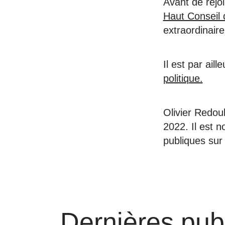
Avant de rejo
Haut Conseil 
extraordinair
Il est par ail
politique.
Olivier Redou
2022. Il est n
publiques sur 
Dernières pub