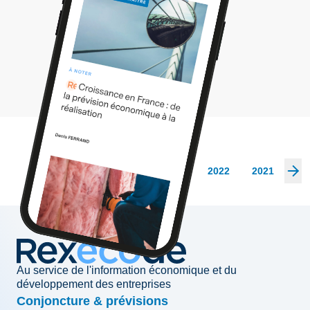
Les archives
2026
2025
2024
2023
2022
2021
20
Au service de l'information économique et du
développement des entreprises
Conjoncture & prévisions