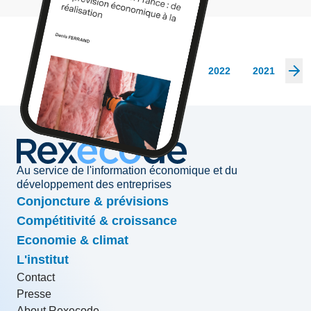
Les archives
2026
2025
2024
2023
2022
2021
20
Au service de l'information économique et du
développement des entreprises
Conjoncture & prévisions
Compétitivité & croissance
Economie & climat
L'institut
Contact
Presse
About Rexecode