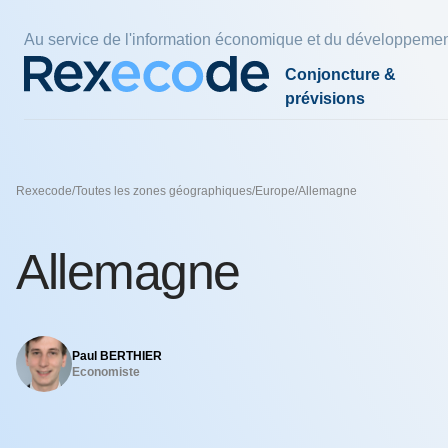
Panneau de gestion des cookies
Au service de l'information économique et du développemen
Conjoncture &
prévisions
Par pays et zones
Par thèmes
Par thèmes
Nos économistes
Par thè
Nos exp
Fiscalité
Rexecode
/
Toutes les zones géographiques
/
Europe
/
Allemagne
France
Compétitivité
Climat
Charles-Henri COLOMBIER
Energie 
Pouvoir d
Politiqu
plus eff
Zone euro
Croissance
Empreinte carbone
Denis FERRAND
Finances
Innovat
Allemagne
l'indexat
Etats-Unis
Coût du travail
Industrie verte
Olivier REDOULES
Immobili
Réindustr
24 juil. 202
Chine
Durée du travail
Stratégies de décarbonation
Raphaël TROTIGNON
Economie
Pays émergents
comptes, 
Paul BERTHIER
30 juin 202
Economiste
L’avenir 
nos voisi
Voir tous les thèmes