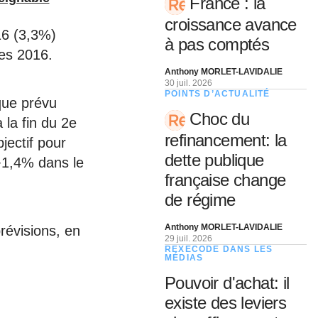
France : la
croissance avance
16 (3,3%)
à pas comptés
res 2016.
Anthony MORLET-LAVIDALIE
30 juil. 2026
POINTS D’ACTUALITÉ
que prévu
Choc du
 la fin du 2e
refinancement: la
jectif pour
dette publique
 +1,4% dans le
française change
de régime
Anthony MORLET-LAVIDALIE
prévisions, en
29 juil. 2026
REXECODE DANS LES
MÉDIAS
Pouvoir d'achat: il
existe des leviers