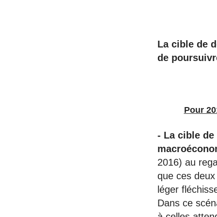
La cible de d
de poursuivr
Pour 201
- La cible de
macroéconom
2016) au rega
que ces deux
léger fléchis
Dans ce scénar
à celles atte