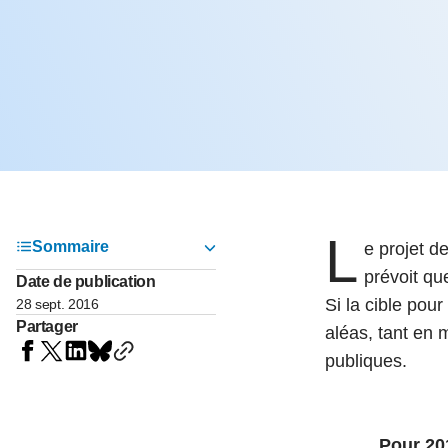
05 juin 202
Voir tous les pays
Voir tou
Au-delà d
lent du c
approvi
07 mai 202
L’épargn
l’Okava
27 mai 202
L
Voir tous les économistes
Voir tout
Sommaire
e projet d
prévoit qu
Date de publication
Si la cible pou
28 sept. 2016
Partager
aléas, tant en
publiques.
Pour 201