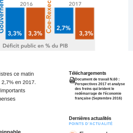
nat pour
tion et
ans la
Denis FERRAND
27 mai 2026
Téléchargements
istres ce matin
Document de travail N.60 :
s 2,7% en 2017.
Perspectives 2017 et analyse
des freins qui brident le
'importants
redémarrage de l’économie
épenses
française (Septembre 2016)
Dernières actualités
POINTS D’ACTUALITÉ
teignable