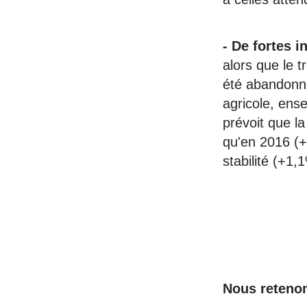
- De fortes i
alors que le t
été abandonn
agricole, ens
prévoit que l
qu'en 2016 (+
stabilité (+1,
Nous retenon