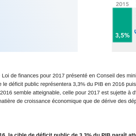
6
d'Olivier Redoulès au Sé
s les thèmes
Voir tous les produits
Rexecode
u choc pétrolier, le poison
10 juil. 2025
hoc sur les
sionnements
Mieux concilier décarbona
6
croissance économique d
stratégie climat
e française ou le syndrome de
20 déc. 2024
ngo
6
e la presse
Voir toutes les instances
e Loi de finances pour 2017 présenté en Conseil des min
e le déficit public représentera 3,3% du PIB en 2016 pui
r 2016 semble atteignable, celle pour 2017 est sujette à d
 matière de croissance économique que de dérive des d
6, la cible de déficit public de 3,3% du PIB paraît at