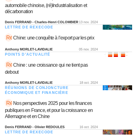
automobile chinoise, (ré)Industrialisation et
décarbonation
Denis FERRAND - Charles-Henri COLOMBIER
13 nov. 2024
LETTRE DE REXECODE
Chine: une conquête à l’export par les prix
Anthony MORLET-LAVIDALIE
05 nov. 2024
POINTS D’ACTUALITÉ
Chine : une croissance qui ne tient pas
debout
Anthony MORLET-LAVIDALIE
18 oct. 2024
RÉUNIONS DE CONJONCTURE
ÉCONOMIQUE ET FINANCIÈRE
Nos perspectives 2025 pour les finances
publiques en France, et pour la croissance en
Allemagne et en Chine
Denis FERRAND - Olivier REDOULES
16 oct. 2024
LETTRE DE REXECODE