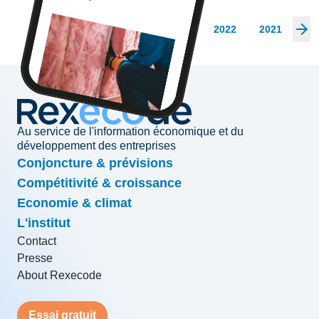
Les archives
2026
2025
2024
2023
2022
2021
20
Au service de l'information économique et du
développement des entreprises
Conjoncture & prévisions
Compétitivité & croissance
Economie & climat
L'institut
Contact
Presse
About Rexecode
Essai gratuit