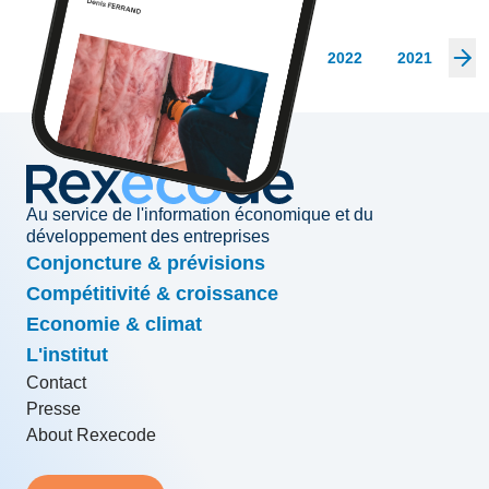
Les archives
2026
2025
2024
2023
2022
2021
20
Au service de l'information économique et du
développement des entreprises
Conjoncture & prévisions
Compétitivité & croissance
Economie & climat
L'institut
Contact
Presse
About Rexecode