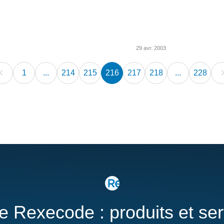
29 avr. 2003
1
...
214
215
216
217
218
...
228
re Rexecode : produits et se