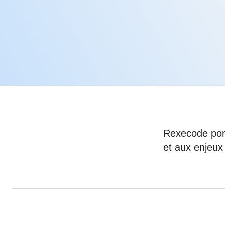
05 juin 202
Voir tous les pays
Voir tou
Au-delà d
lent du c
approvi
07 mai 202
L’épargn
l’Okava
27 mai 202
Voir tous les économistes
Voir tout
Rexecode port
et aux enjeux