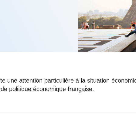
6
d'Olivier Redoulès au Sé
s les thèmes
Voir tous les produits
Rexecode
u choc pétrolier, le poison
10 juil. 2025
hoc sur les
sionnements
Mieux concilier décarbona
6
croissance économique d
stratégie climat
e française ou le syndrome de
20 déc. 2024
ngo
6
e la presse
Voir toutes les instances
e une attention particulière à la situation économ
 de politique économique française.