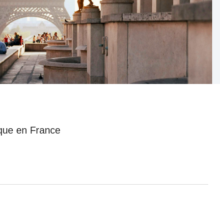
nat pour
tion et
ans la
Denis FERRAND
27 mai 2026
ique en France