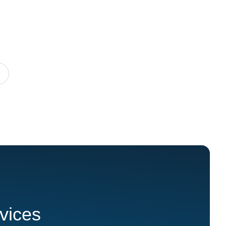
rvices