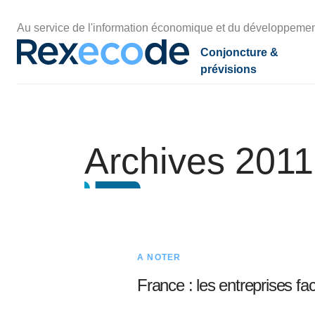
Panneau de gestion des cookies
Au service de l'information économique et du développemen
Conjoncture &
prévisions
Par pays et zones
Par thèmes
Par thèmes
Nos économistes
Par thè
Nos exp
Fiscalité
Archives 2011
France
Compétitivité
Climat
Charles-Henri COLOMBIER
Energie 
Pouvoir d
Politiqu
plus eff
Zone euro
Croissance
Empreinte carbone
Denis FERRAND
Finances
Innovat
l'indexat
Etats-Unis
Coût du travail
Industrie verte
Olivier REDOULES
Immobili
Réindustr
24 juil. 202
Chine
Durée du travail
Stratégies de décarbonation
Raphaël TROTIGNON
Economie
Pays émergents
comptes, 
30 juin 202
A NOTER
France : les entreprises fac
L’avenir 
nos voisi
Voir tous les thèmes