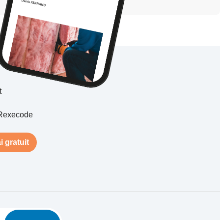
t
Rexecode
i gratuit