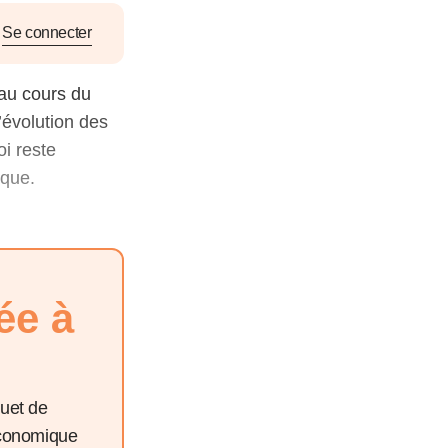
nat pour
Se connecter
tion et
au cours du
ans la
’évolution des
oi reste
ique.
Denis FERRAND
27 mai 2026
ée à
quet de
économique