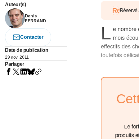
05 juin 202
Auteur(s)
Voir tous les pays
Voir tou
Réservé
Au-delà d
Denis
lent du c
FERRAND
L
approvi
e nombre 
07 mai 202
Contacter
mois écoul
L’épargn
effectifs des c
Date de publication
l’Okava
toutefois délic
29 nov. 2011
27 mai 202
Partager
Voir tous les économistes
Voir tout
Cet
Le for
produits 