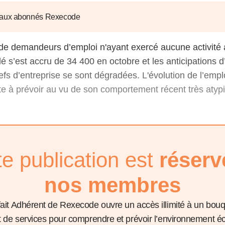
6
d'Olivier Redoulès au Sé
s les thèmes
Voir tous les produits
Rexecode
 aux abonnés Rexecode
u choc pétrolier, le poison
10 juil. 2025
hoc sur les
sionnements
Mieux concilier décarbona
de demandeurs d’emploi n'ayant exercé aucune activité 
6
croissance économique d
é s’est accru de 34 400 en octobre et les anticipations d
stratégie climat
e française ou le syndrome de
hefs d’entreprise se sont dégradées. L'évolution de l’empl
20 déc. 2024
ngo
ate à prévoir au vu de son comportement récent très atyp
6
e la presse
Voir toutes les instances
te publication est
réserv
nos membres
fait Adhérent de Rexecode ouvre un accès illimité à un bou
et de services pour comprendre et prévoir l’environnement 