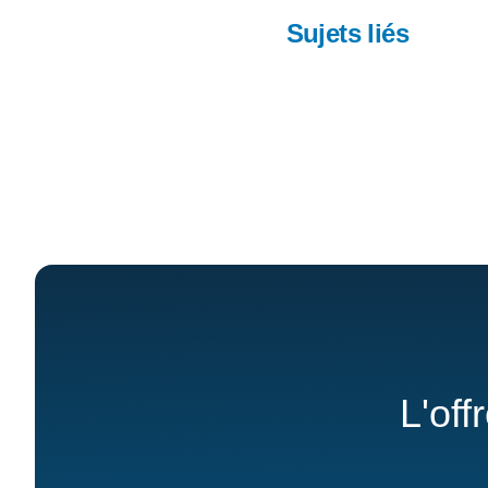
Sujets liés
L'off