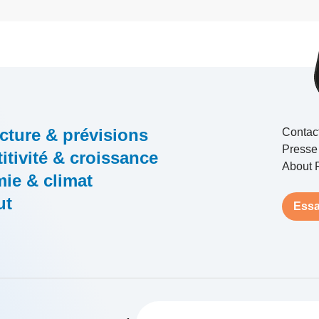
cture & prévisions
Contac
Presse
tivité & croissance
About 
ie & climat
ut
Essa