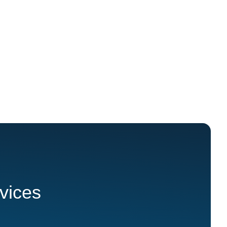
rvices