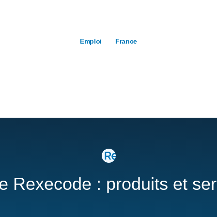
Emploi
France
re Rexecode : produits et se