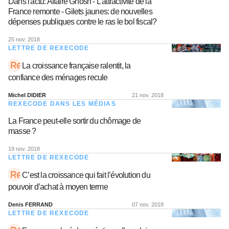
Dans l'actu: Affaire Ghosn - L'attractivité de la
France remonte - Gilets jaunes: de nouvelles
dépenses publiques contre le ras le bol fiscal?
25 nov. 2018
LETTRE DE REXECODE
La croissance française ralentit, la
confiance des ménages recule
Michel DIDIER
21 nov. 2018
REXECODE DANS LES MÉDIAS
La France peut-elle sortir du chômage de
masse ?
19 nov. 2018
LETTRE DE REXECODE
C’est la croissance qui fait l’évolution du
pouvoir d’achat à moyen terme
Denis FERRAND
07 nov. 2018
LETTRE DE REXECODE