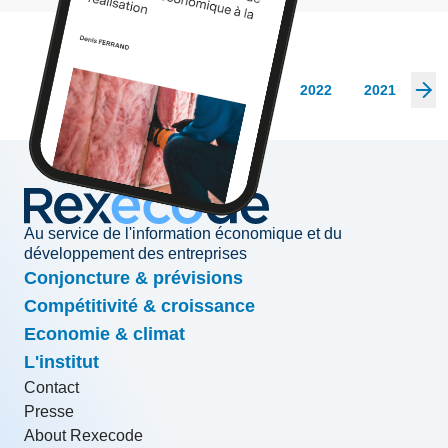
Les archives
2026
2025
2024
2023
2022
2021
20
Au service de l'information économique et du
développement des entreprises
Conjoncture & prévisions
Compétitivité & croissance
Economie & climat
L'institut
Contact
Presse
About Rexecode