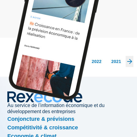
Les archives
2026
2025
2024
2023
2022
2021
20
Au service de l'information économique et du
développement des entreprises
Conjoncture & prévisions
Compétitivité & croissance
Economie & climat