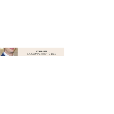
nat pour
tion et
ans la
Denis FERRAND
27 mai 2026