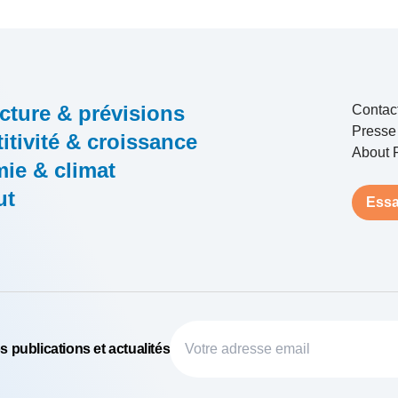
cture & prévisions
Contac
Presse
tivité & croissance
About 
ie & climat
ut
Essa
 publications et actualités