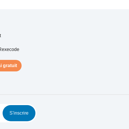
t
Rexecode
i gratuit
S'inscrire