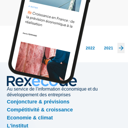
Les archives
2026
2025
2024
2023
2022
2021
20
Au service de l'information économique et du
développement des entreprises
Conjoncture & prévisions
Compétitivité & croissance
Economie & climat
L'institut