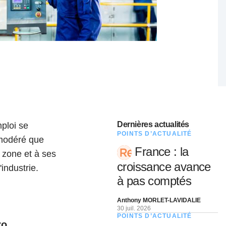
nat pour
tion et
ans la
Denis FERRAND
27 mai 2026
Dernières actualités
mploi se
POINTS D’ACTUALITÉ
 modéré que
France : la
 zone et à ses
croissance avance
industrie.
à pas comptés
Anthony MORLET-LAVIDALIE
30 juil. 2026
POINTS D’ACTUALITÉ
ro