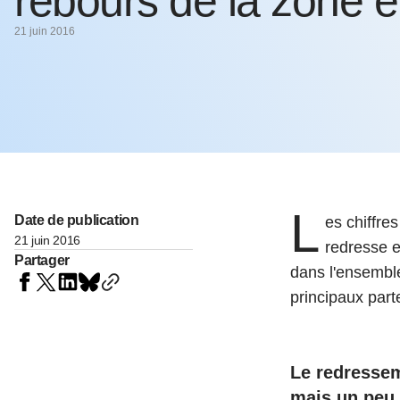
rebours de la zone 
05 juin 202
Voir tous les pays
Voir tou
21 juin 2016
Au-delà d
lent du c
approvi
07 mai 202
L’épargn
l’Okava
27 mai 202
L
Voir tous les économistes
Voir tout
Date de publication
es chiffre
21 juin 2016
redresse e
Partager
dans l'ensemble
principaux part
Le redressem
mais un peu 