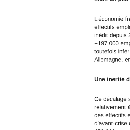
L’économie fr
effectifs emp
inédit depuis
+197.000 empl
toutefois inf
Allemagne, en
Une inertie 
Ce décalage s
relativement 
des effectifs
d’avant-crise