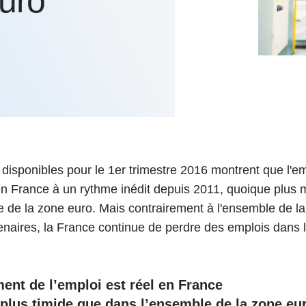
euro
6
d'Olivier Redoulès au Sé
s les thèmes
Voir tous les produits
Rexecode
u choc pétrolier, le poison
10 juil. 2025
hoc sur les
sionnements
Mieux concilier décarbona
6
croissance économique d
stratégie climat
e française ou le syndrome de
20 déc. 2024
ngo
6
e la presse
Voir toutes les instances
s disponibles pour le 1er trimestre 2016 montrent que l'e
n France à un rythme inédit depuis 2011, quoique plus
 de la zone euro. Mais contrairement à l'ensemble de la
enaires, la France continue de perdre des emplois dans l'
ent de l’emploi est réel en France
plus timide que dans l’ensemble de la zone eu