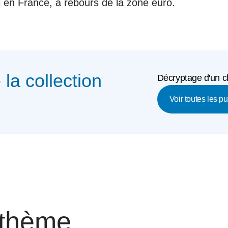
i en France, à rebours de la zone euro.
e la collection
Décryptage d'un ch
Voir toutes les p
 thème