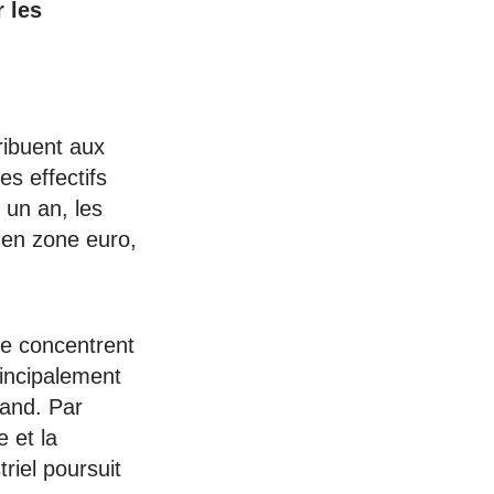
 les
ribuent aux
es effectifs
 un an, les
 en zone euro,
se concentrent
rincipalement
and. Par
e et la
riel poursuit