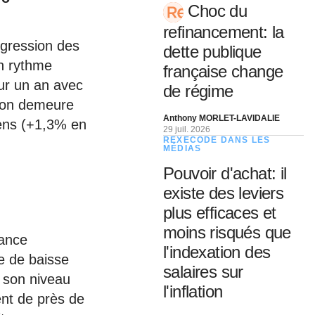
Choc du
refinancement: la
ogression des
dette publique
un rythme
française change
ur un an avec
de régime
tion demeure
Anthony MORLET-LAVIDALIE
éens (+1,3% en
29 juil. 2026
REXECODE DANS LES
MÉDIAS
Pouvoir d'achat: il
existe des leviers
plus efficaces et
moins risqués que
rance
l'indexation des
e de baisse
salaires sur
é son niveau
l'inflation
ent de près de