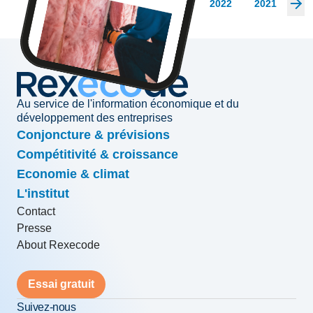
2026
2025
2024
2023
2022
2021
20
Au service de l'information économique et du
développement des entreprises
Conjoncture & prévisions
Compétitivité & croissance
Economie & climat
L'institut
Contact
Presse
About Rexecode
Essai gratuit
Suivez-nous