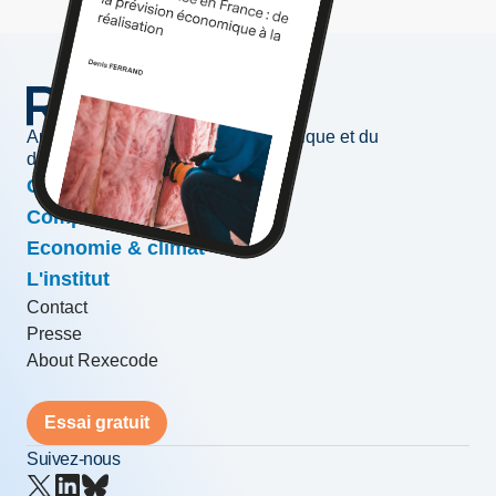
Au service de l'information économique et du
développement des entreprises
Conjoncture & prévisions
Compétitivité & croissance
Economie & climat
L'institut
Contact
Presse
About Rexecode
Essai gratuit
Suivez-nous