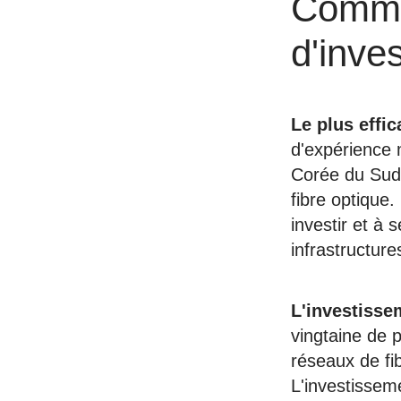
Comme
d'inve
Le plus effic
d'expérience 
Corée du Sud,
fibre optique.
investir et à 
infrastructur
L'investisse
vingtaine de 
réseaux de fib
L'investisseme