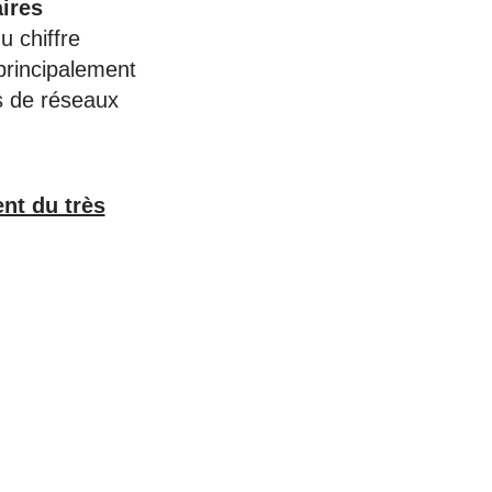
aires
 chiffre
 principalement
s de réseaux
ent du très