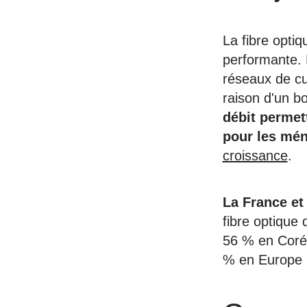
La fibre optiq
performante. E
réseaux de cu
raison d'un b
débit permet
pour les mén
croissance
.
La France et 
fibre optique
56 % en Corée
% en Europe o