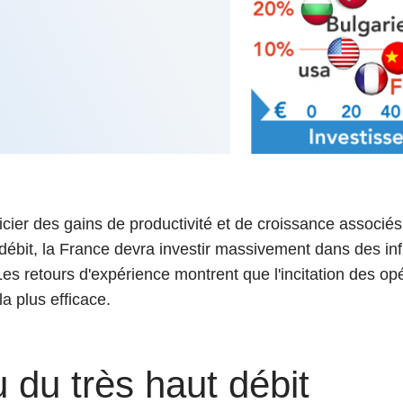
6
d'Olivier Redoulès au Sé
s les thèmes
Voir tous les produits
Rexecode
u choc pétrolier, le poison
10 juil. 2025
hoc sur les
sionnements
Mieux concilier décarbona
6
croissance économique d
stratégie climat
e française ou le syndrome de
20 déc. 2024
ngo
6
e la presse
Voir toutes les instances
icier des gains de productivité et de croissance associés 
 débit, la France devra investir massivement dans des inf
es retours d'expérience montrent que l'incitation des op
la plus efficace.
u du très haut débit