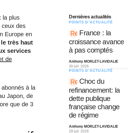
 la plus
Dernières actualités
POINTS D’ACTUALITÉ
à ceux des
France : la
en Europe en
croissance avance
 le très haut
à pas comptés
ux services
et de
Anthony MORLET-LAVIDALIE
30 juil. 2026
POINTS D’ACTUALITÉ
Choc du
s abonnés à la
refinancement: la
 au Japon, de
dette publique
core que de 3
française change
de régime
Anthony MORLET-LAVIDALIE
29 juil. 2026