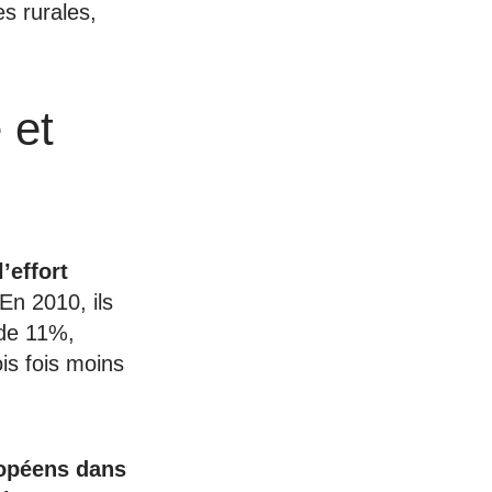
es rurales,
 et
’effort
En 2010, ils
 de 11%,
ois fois moins
ropéens dans