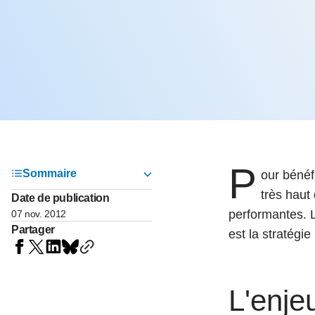
05 juin 202
Voir tous les pays
Voir tou
Au-delà d
lent du c
approvi
07 mai 202
L’épargn
l’Okava
27 mai 202
P
Voir tous les économistes
Voir tout
Sommaire
our bénéf
très haut
Date de publication
performantes. L
07 nov. 2012
Partager
est la stratégie 
L'enje