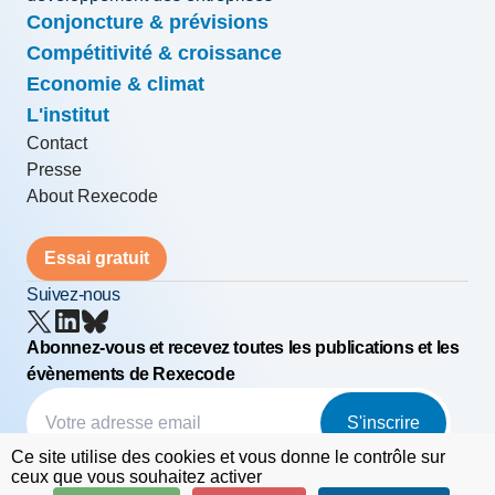
Conjoncture & prévisions
Compétitivité & croissance
Economie & climat
L'institut
Contact
Presse
About Rexecode
Essai gratuit
Suivez-nous
Abonnez-vous et recevez toutes les publications et les
évènements de Rexecode
S'inscrire
Ce site utilise des cookies et vous donne le contrôle sur
© Rexecode
FAQ
Mentions légales
ceux que vous souhaitez activer