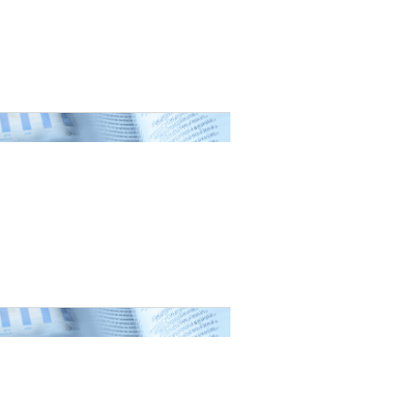
nat pour
tion et
ans la
Denis FERRAND
27 mai 2026