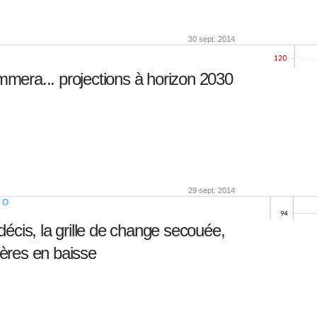
30 sept. 2014
era... projections à horizon 2030
29 sept. 2014
DO
écis, la grille de change secouée,
ières en baisse