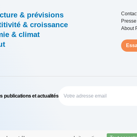
cture & prévisions
Contac
Presse
tivité & croissance
About 
ie & climat
ut
Essa
 publications et actualités