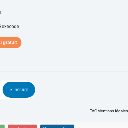
t
Rexecode
i gratuit
S'inscrire
FAQ
Mentions légales