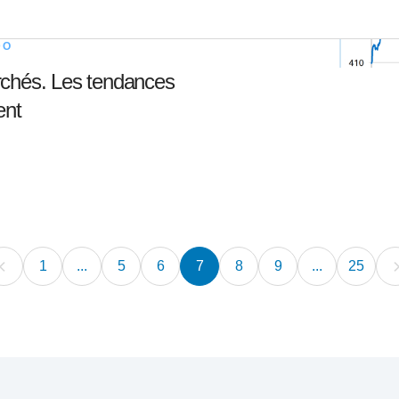
DO
rchés. Les tendances
ent
1
...
5
6
7
8
9
...
25