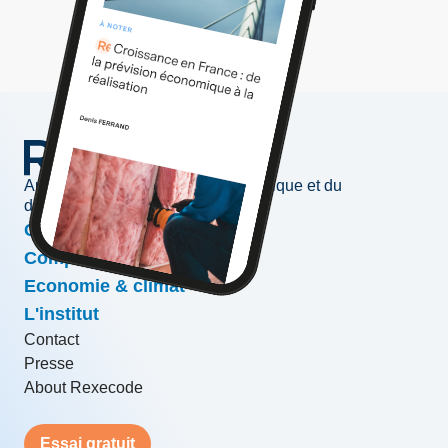
Au service de l'information économique et du
développement des entreprises
Conjoncture & prévisions
Compétitivité & croissance
Economie & climat
L'institut
Contact
Presse
About Rexecode
Essai gratuit