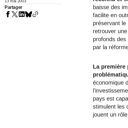
13 mai 2003
baisse des im
Partager
facilite en ou
préservant le 
retrouver une
profonds des c
par la réforme
La première p
problématiqu
économique du
l'investisseme
pays est capab
stimulent les
jouent un rôle