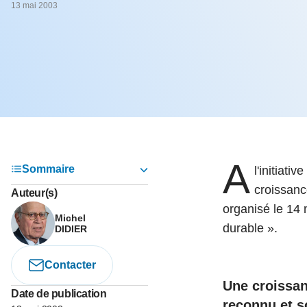
05 juin 202
13 mai 2003
Voir tous les pays
Voir tou
Au-delà d
lent du c
approvi
07 mai 202
L’épargn
l’Okava
27 mai 202
A
Voir tous les économistes
Voir tout
Sommaire
l'initiati
croissanc
Auteur(s)
organisé le 14 
Michel
durable ».
DIDIER
Contacter
Une croissan
Date de publication
reconnu et s