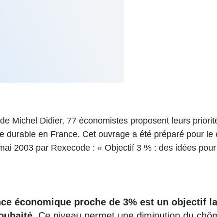
6
d'Olivier Redoulès au Sé
s les thèmes
Voir tous les produits
Rexecode
u choc pétrolier, le poison
10 juil. 2025
hoc sur les
sionnements
Mieux concilier décarbona
6
croissance économique d
stratégie climat
e française ou le syndrome de
20 déc. 2024
ngo
6
e la presse
Voir toutes les instances
ve de Michel Didier, 77 économistes proposent leurs priori
e durable en France. Cet ouvrage a été préparé pour le 
mai 2003 par Rexecode : « Objectif 3 % : des idées pou
ce économique proche de 3% est un objectif l
ouhaité
. Ce niveau permet une diminution du chô