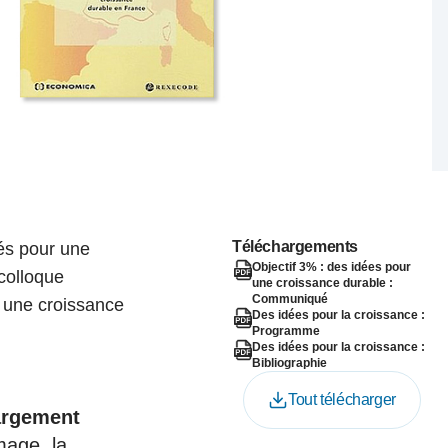
nat pour
tion et
ans la
Denis FERRAND
27 mai 2026
Téléchargements
tés pour une
Objectif 3% : des idées pour
colloque
une croissance durable :
Communiqué
r une croissance
Des idées pour la croissance :
Programme
Des idées pour la croissance :
Bibliographie
Tout télécharger
argement
mage, la