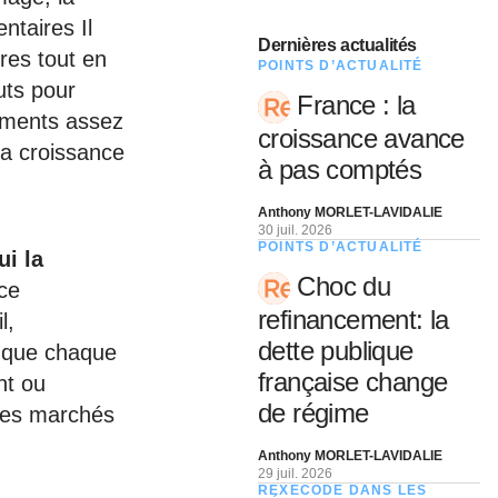
ntaires Il
Dernières actualités
ures tout en
POINTS D’ACTUALITÉ
uts pour
France : la
gements assez
croissance avance
la croissance
à pas comptés
Anthony MORLET-LAVIDALIE
30 juil. 2026
POINTS D’ACTUALITÉ
ui la
Choc du
ce
refinancement: la
l,
dette publique
ce que chaque
française change
nt ou
de régime
des marchés
Anthony MORLET-LAVIDALIE
29 juil. 2026
REXECODE DANS LES