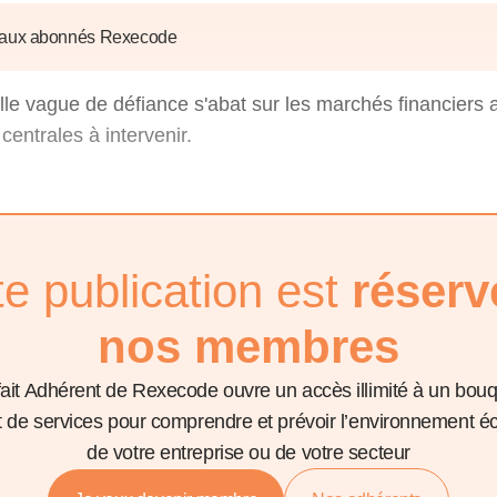
6
d'Olivier Redoulès au Sé
s les thèmes
Voir tous les produits
Rexecode
 aux abonnés Rexecode
u choc pétrolier, le poison
10 juil. 2025
hoc sur les
sionnements
Mieux concilier décarbona
le vague de défiance s'abat sur les marchés financiers
6
croissance économique d
entrales à intervenir.
stratégie climat
e française ou le syndrome de
20 déc. 2024
ngo
6
e la presse
Voir toutes les instances
te publication est
réserv
nos membres
fait Adhérent de Rexecode ouvre un accès illimité à un bou
et de services pour comprendre et prévoir l’environnement 
de votre entreprise ou de votre secteur