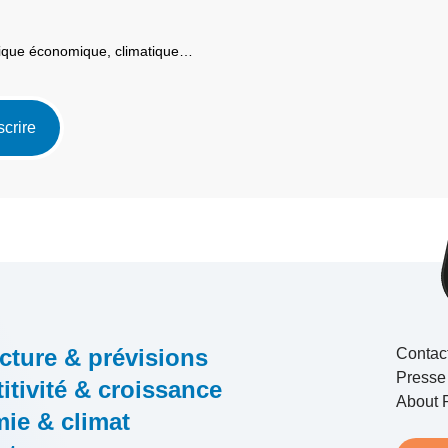
itique économique, climatique…
scrire
cture & prévisions
Contac
Presse
tivité & croissance
About 
ie & climat