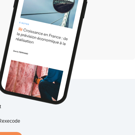
t
Rexecode