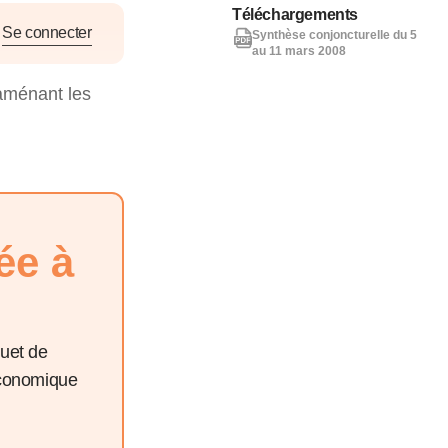
nat pour
Téléchargements
Se connecter
Synthèse conjoncturelle du 5
au 11 mars 2008
tion et
 aménant les
ans la
Denis FERRAND
27 mai 2026
ée à
quet de
économique