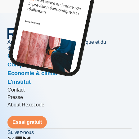
Au service de l'information économique et du
développement des entreprises
Conjoncture & prévisions
Compétitivité & croissance
Economie & climat
L'institut
Contact
Presse
About Rexecode
Essai gratuit
Suivez-nous