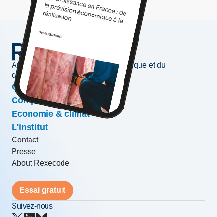
Au service de l'information économique et du
développement des entreprises
Conjoncture & prévisions
Compétitivité & croissance
Economie & climat
L'institut
Contact
Presse
About Rexecode
Essai gratuit
Suivez-nous