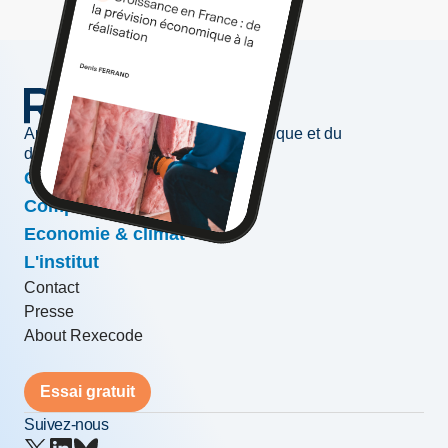
Au service de l'information économique et du
développement des entreprises
Conjoncture & prévisions
Compétitivité & croissance
Economie & climat
L'institut
Contact
Presse
About Rexecode
Essai gratuit
Suivez-nous