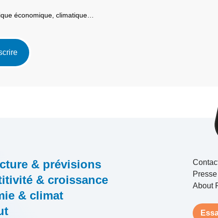
itique économique, climatique…
scrire
cture & prévisions
Contac
Presse
tivité & croissance
About 
ie & climat
ut
Essa