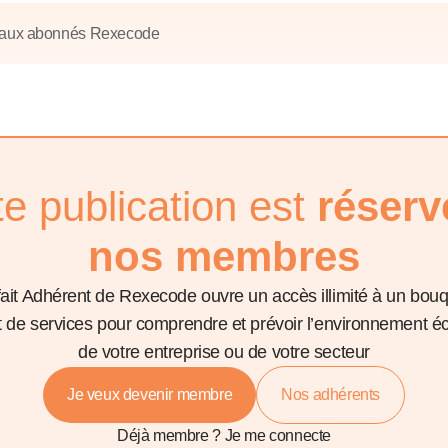
6
d'Olivier Redoulès au Sé
s les thèmes
Voir tous les produits
Rexecode
 aux abonnés Rexecode
u choc pétrolier, le poison
10 juil. 2025
hoc sur les
sionnements
Mieux concilier décarbona
6
croissance économique d
stratégie climat
e française ou le syndrome de
20 déc. 2024
ngo
te publication est
réserv
6
e la presse
Voir toutes les instances
nos membres
fait Adhérent de Rexecode ouvre un accès illimité à un bou
et de services pour comprendre et prévoir l’environnement 
de votre entreprise ou de votre secteur
Je veux devenir membre
Nos adhérents
Déjà membre ?
Je me connecte