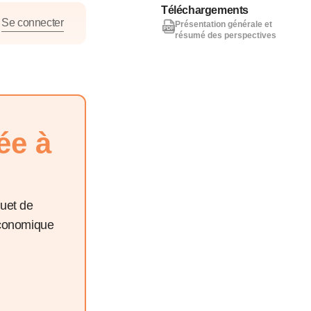
nat pour
Téléchargements
Se connecter
Présentation générale et
résumé des perspectives
tion et
ans la
ée à
Denis FERRAND
27 mai 2026
quet de
économique