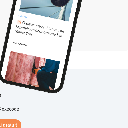
t
Rexecode
i gratuit