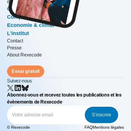
développement des entreprises
Conjoncture & prévisions
Compétitivité & croissance
Economie & climat
L'institut
Contact
Presse
About Rexecode
Essai gratuit
Suivez-nous
Abonnez-vous et recevez toutes les publications et les
évènements de Rexecode
S'inscrire
© Rexecode
FAQ
Mentions légales