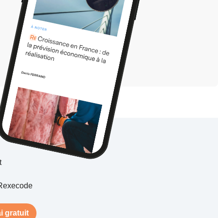
t
Rexecode
i gratuit