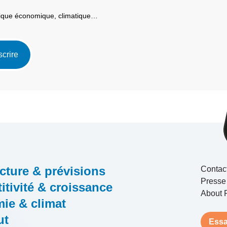
itique économique, climatique…
scrire
cture & prévisions
Contac
Presse
tivité & croissance
About 
ie & climat
ut
Essa