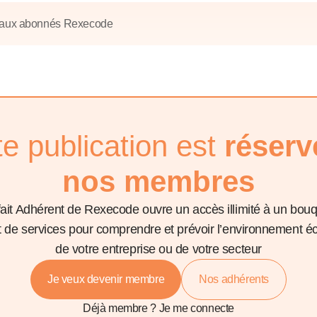
6
d'Olivier Redoulès au Sé
s les thèmes
Voir tous les produits
Rexecode
 aux abonnés Rexecode
u choc pétrolier, le poison
10 juil. 2025
hoc sur les
sionnements
Mieux concilier décarbona
6
croissance économique d
stratégie climat
e française ou le syndrome de
20 déc. 2024
ngo
te publication est
réserv
6
e la presse
Voir toutes les instances
nos membres
fait Adhérent de Rexecode ouvre un accès illimité à un bou
et de services pour comprendre et prévoir l’environnement 
de votre entreprise ou de votre secteur
Je veux devenir membre
Nos adhérents
Déjà membre ?
Je me connecte