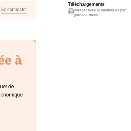
nat pour
Téléchargements
Se connecter
Perspectives économiques par
grandes zones
tion et
ans la
ée à
Denis FERRAND
27 mai 2026
quet de
économique