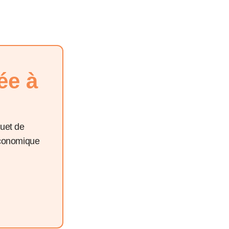
ée à
quet de
économique