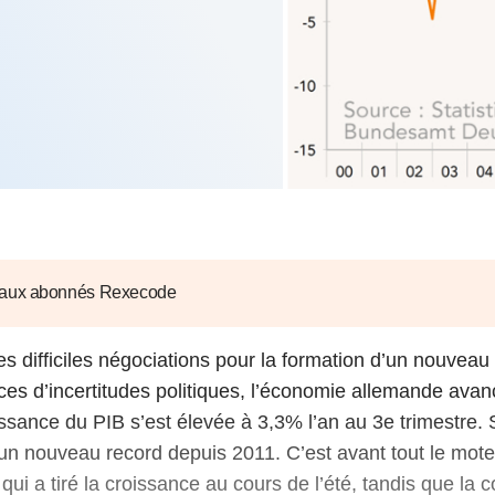
6
d'Olivier Redoulès au Sé
s les thèmes
Voir tous les produits
Rexecode
u choc pétrolier, le poison
10 juil. 2025
hoc sur les
sionnements
Mieux concilier décarbona
6
croissance économique d
stratégie climat
e française ou le syndrome de
20 déc. 2024
ngo
6
e la presse
Voir toutes les instances
 aux abonnés Rexecode
les difficiles négociations pour la formation d’un nouve
ces d’incertitudes politiques, l’économie allemande avan
issance du PIB s’est élevée à 3,3% l’an au 3e trimestre. S
 un nouveau record depuis 2011. C’est avant tout le moteu
qui a tiré la croissance au cours de l’été, tandis que l