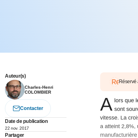
05 juin 202
Voir tous les pays
Voir tou
Au-delà d
lent du c
approvi
07 mai 202
L’épargn
l’Okava
27 mai 202
Voir tous les économistes
Voir tout
Auteur(s)
Réservé
Charles-Henri
COLOMBIER
A
lors que 
Contacter
sont sour
vitesse. La cro
Date de publication
a atteint 2,8%,
22 nov. 2017
manufacturière 
Partager