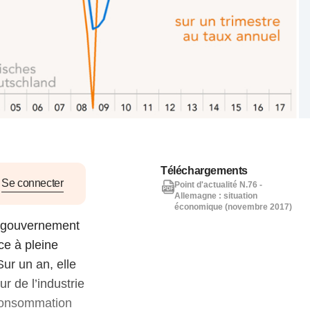
nat pour
tion et
ans la
Denis FERRAND
27 mai 2026
Téléchargements
Se connecter
Point d'actualité N.76 -
Allemagne : situation
économique (novembre 2017)
au gouvernement
ce à pleine
ur un an, elle
r de l’industrie
a consommation