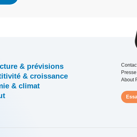
cture & prévisions
Contac
Presse
tivité & croissance
About 
ie & climat
ut
Essa