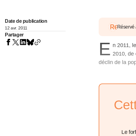
05 juin 202
Voir tous les pays
Voir tou
Au-delà d
lent du c
Date de publication
approvi
Réservé
12 avr. 2011
07 mai 202
Partager
E
n 2011, l
L’épargn
l’Okava
2010, de 
27 mai 202
déclin de la po
Voir tous les économistes
Voir tout
Cet
Le for