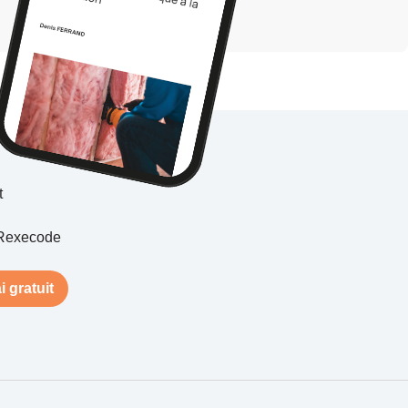
t
Rexecode
i gratuit