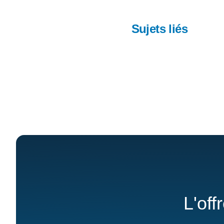
Sujets liés
L'off