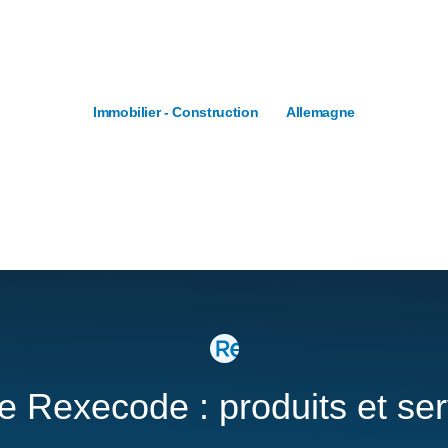
Immobilier - Construction
Allemagne
re Rexecode : produits et se