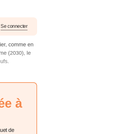
nat pour
tion et
Se connecter
ans la
cier, comme en
me (2030), le
ufs.
Denis FERRAND
27 mai 2026
ée à
quet de