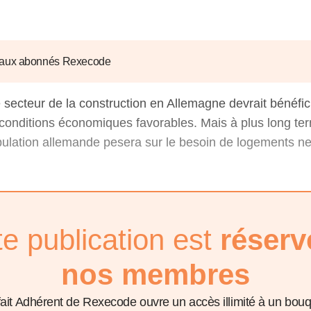
6
d'Olivier Redoulès au Sé
s les thèmes
Voir tous les produits
Rexecode
u choc pétrolier, le poison
10 juil. 2025
hoc sur les
sionnements
Mieux concilier décarbona
 aux abonnés Rexecode
6
croissance économique d
stratégie climat
e secteur de la construction en Allemagne devrait bénéfi
e française ou le syndrome de
20 déc. 2024
ngo
conditions économiques favorables. Mais à plus long ter
6
pulation allemande pesera sur le besoin de logements ne
e la presse
Voir toutes les instances
te publication est
réserv
nos membres
fait Adhérent de Rexecode ouvre un accès illimité à un bou