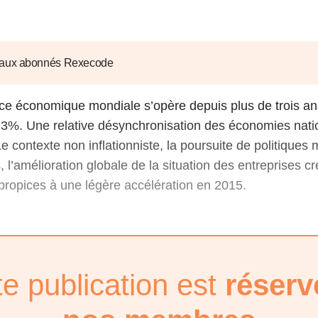
6
d'Olivier Redoulès au Sé
s les thèmes
Voir tous les produits
Rexecode
u choc pétrolier, le poison
10 juil. 2025
hoc sur les
sionnements
Mieux concilier décarbona
 aux abonnés Rexecode
6
croissance économique d
stratégie climat
ce économique mondiale s’opère depuis plus de trois an
e française ou le syndrome de
20 déc. 2024
ngo
3%. Une relative désynchronisation des économies nati
6
Le contexte non inflationniste, la poursuite de politiques
 l’amélioration globale de la situation des entreprises cr
e la presse
Voir toutes les instances
propices à une légère accélération en 2015.
te publication est
réserv