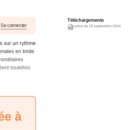
nat pour
Téléchargements
tion et
Se connecter
Lettre du 15 septembre 2014
ans la
s sur un rythme
onales en bride
 monétaires
Denis FERRAND
27 mai 2026
éent toutefois
ée à