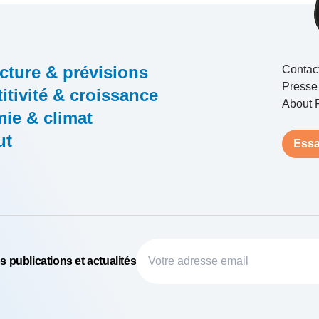
cture & prévisions
Contac
Presse
tivité & croissance
About 
ie & climat
ut
Essa
 publications et actualités