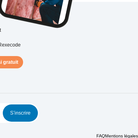
t
Rexecode
i gratuit
S'inscrire
FAQ
Mentions légales