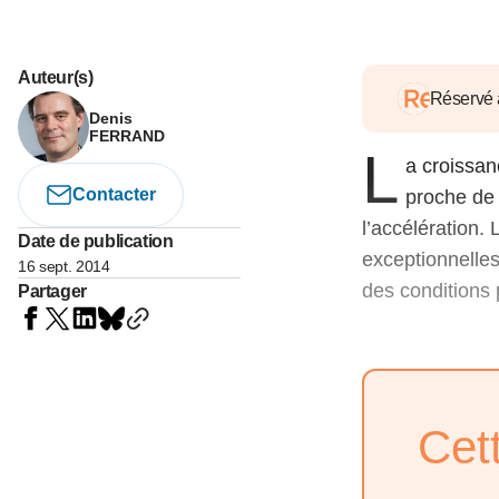
05 juin 202
Voir tous les pays
Voir tou
Au-delà d
lent du c
Auteur(s)
approvi
Réservé
Denis
07 mai 202
FERRAND
L
a croissan
L’épargn
l’Okava
Contacter
proche de 
27 mai 202
l’accélération. 
Date de publication
exceptionnelles,
16 sept. 2014
Voir tous les économistes
Voir tout
des conditions 
Partager
Cet