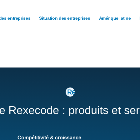
des entreprises
Situation des entreprises
Amérique latine
re Rexecode : produits et se
Compétitivité & croissance