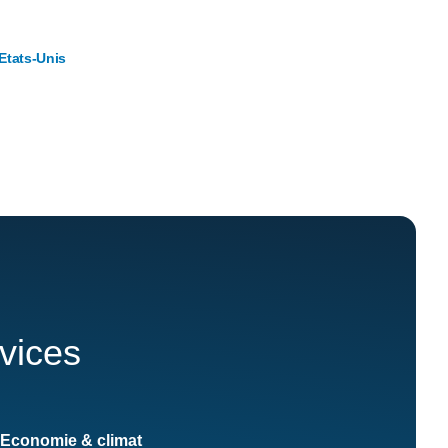
Etats-Unis
rvices
Economie & climat