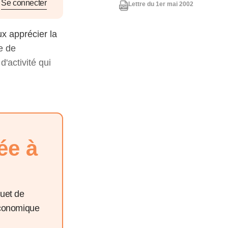
nat pour
Se connecter
Lettre du 1er mai 2002
x apprécier la
tion et
te de
ans la
d'activité qui
Denis FERRAND
27 mai 2026
ée à
quet de
économique