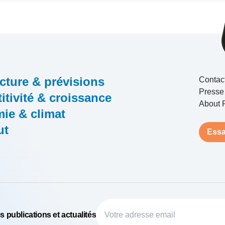
cture & prévisions
Contac
Presse
tivité & croissance
About 
ie & climat
ut
Essa
 publications et actualités