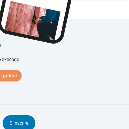
t
Rexecode
i gratuit
S'inscrire