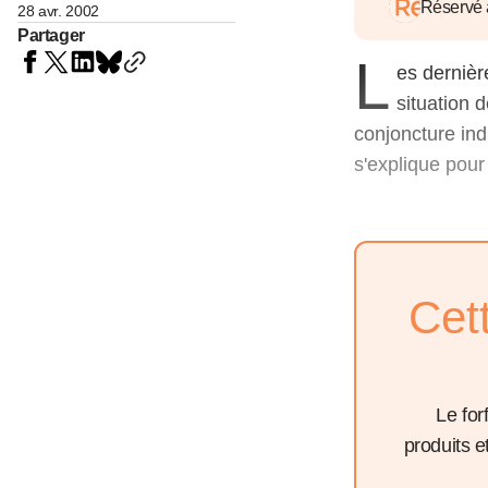
05 juin 202
Réservé
28 avr. 2002
Voir tous les pays
Voir tou
Partager
Au-delà d
L
lent du c
es dernièr
approvi
situation 
07 mai 202
conjoncture indu
L’épargn
s'explique pour
l’Okava
27 mai 202
Voir tous les économistes
Voir tout
Cet
Le for
produits 