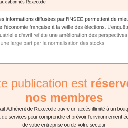
6
d'Olivier Redoulès au Sé
 aux abonnés Rexecode
s les thèmes
Voir tous les produits
Rexecode
u choc pétrolier, le poison
10 juil. 2025
hoc sur les
es informations diffusées par l'INSEE permettent de mieu
sionnements
Mieux concilier décarbona
de l'économie française à la veille des élections. L'enquê
6
croissance économique d
strielle d'avril reflète une amélioration des perspectives 
stratégie climat
e française ou le syndrome de
 une large part par la normalisation des stocks
20 déc. 2024
ngo
6
e la presse
Voir toutes les instances
te publication est
réserv
nos membres
fait Adhérent de Rexecode ouvre un accès illimité à un bou
et de services pour comprendre et prévoir l’environnement 
de votre entreprise ou de votre secteur