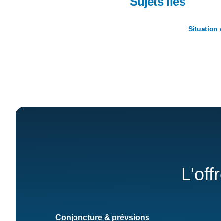
Sujets liés
Situation 
L'off
Conjoncture & prévsions