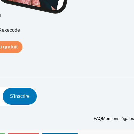
t
Rexecode
i gratuit
S'inscrire
FAQ
Mentions légales