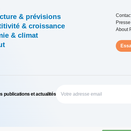
cture & prévisions
Contac
Presse
tivité & croissance
About 
ie & climat
ut
Essa
 publications et actualités