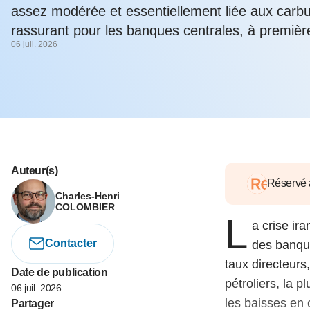
05 juin 202
assez modérée et essentiellement liée aux carbu
Voir tous les pays
Voir tou
Au-delà d
rassurant pour les banques centrales, à premiè
lent du c
06 juil. 2026
approvi
07 mai 202
L’épargn
l’Okava
27 mai 202
Voir tous les économistes
Voir tout
Auteur(s)
Réservé
Charles-Henri
COLOMBIER
L
a crise ir
Contacter
des banque
taux directeurs
Date de publication
pétroliers, la 
06 juil. 2026
les baisses en c
Partager