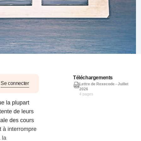
nat pour
tion et
ans la
Denis FERRAND
27 mai 2026
Téléchargements
Se connecter
Lettre de Rexecode - Juillet
2026
4 pages
e la plupart
ente de leurs
tale des cours
t à interrompre
 la