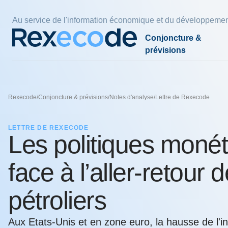
Panneau de gestion des cookies
Au service de l'information économique et du développemen
Conjoncture &
prévisions
Par pays et zones
Par thèmes
Par thèmes
Nos économistes
Par thè
Nos exp
Fiscalité
Rexecode
/
Conjoncture & prévisions
/
Notes d'analyse
/
Lettre de Rexecode
France
Compétitivité
Climat
Charles-Henri COLOMBIER
Energie 
Pouvoir d
Politiqu
plus eff
Zone euro
Croissance
Empreinte carbone
Denis FERRAND
Finances
Innovat
LETTRE DE REXECODE
l'indexat
Les politiques monét
Etats-Unis
Coût du travail
Industrie verte
Olivier REDOULES
Immobili
Réindustr
24 juil. 202
Chine
Durée du travail
Stratégies de décarbonation
Raphaël TROTIGNON
face à l’aller-retour 
Economie
Pays émergents
comptes, 
30 juin 202
pétroliers
L’avenir 
nos voisi
Aux Etats-Unis et en zone euro, la hausse de l'in
Voir tous les thèmes