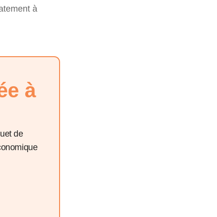
iatement à
ée à
quet de
économique