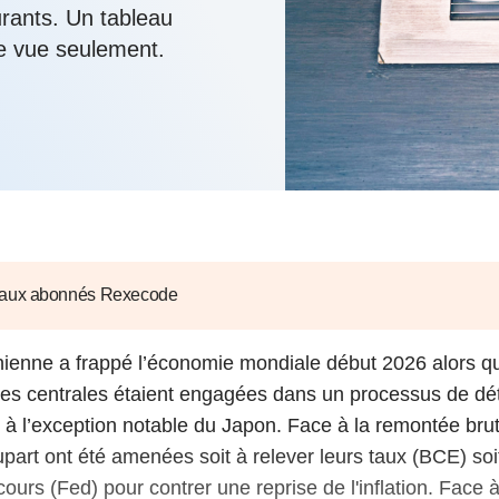
6
d'Olivier Redoulès au Sé
rants. Un tableau
s les thèmes
Voir tous les produits
Rexecode
u choc pétrolier, le poison
re vue seulement.
10 juil. 2025
hoc sur les
sionnements
Mieux concilier décarbona
6
croissance économique d
stratégie climat
e française ou le syndrome de
20 déc. 2024
ngo
6
e la presse
Voir toutes les instances
 aux abonnés Rexecode
anienne a frappé l’économie mondiale début 2026 alors qu
s centrales étaient engagées dans un processus de dét
, à l’exception notable du Japon. Face à la remontée bru
plupart ont été amenées soit à relever leurs taux (BCE) soi
ours (Fed) pour contrer une reprise de l'inflation. Face à