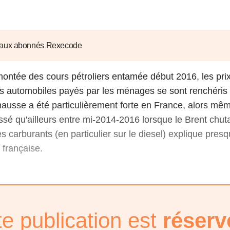
6
d'Olivier Redoulès au Sé
s les thèmes
Voir tous les produits
Rexecode
u choc pétrolier, le poison
10 juil. 2025
hoc sur les
sionnements
Mieux concilier décarbona
 aux abonnés Rexecode
6
croissance économique d
stratégie climat
montée des cours pétroliers entamée début 2016, les pri
e française ou le syndrome de
20 déc. 2024
ngo
s automobiles payés par les ménages se sont renchéris 
6
ausse a été particulièrement forte en France, alors mêm
ssé qu'ailleurs entre mi-2014-2016 lorsque le Brent chut
e la presse
Voir toutes les instances
s carburants (en particulier sur le diesel) explique presq
é française.
te publication est
réserv