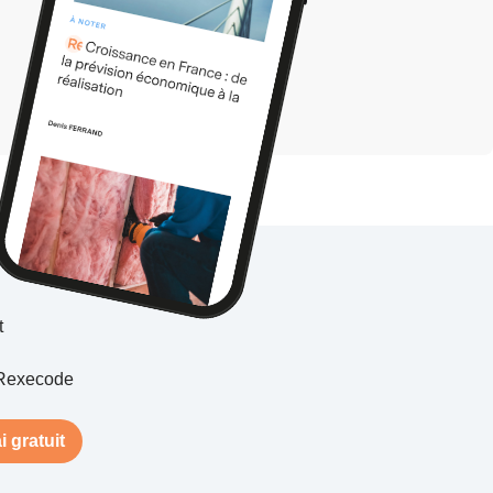
t
Rexecode
i gratuit