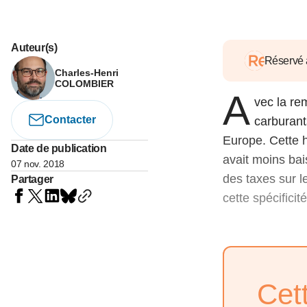
05 juin 202
Voir tous les pays
Voir tou
Au-delà d
lent du c
Auteur(s)
approvi
Réservé
Charles-Henri
07 mai 202
COLOMBIER
A
vec la re
L’épargn
l’Okava
Contacter
carburant
27 mai 202
Europe. Cette h
Date de publication
avait moins bai
07 nov. 2018
Voir tous les économistes
Voir tout
des taxes sur le
Partager
cette spécificit
Cet