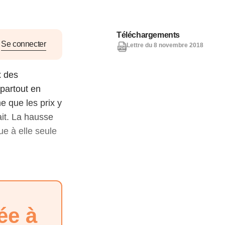
nat pour
Téléchargements
tion et
Se connecter
Lettre du 8 novembre 2018
ans la
x des
partout en
e que les prix y
Denis FERRAND
27 mai 2026
ait. La hausse
ue à elle seule
ée à