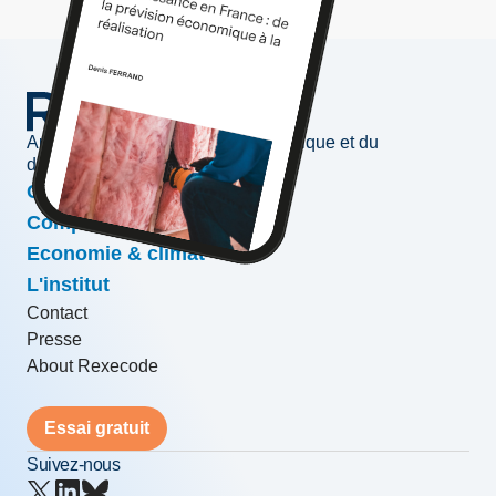
Au service de l'information économique et du
développement des entreprises
Conjoncture & prévisions
Compétitivité & croissance
Economie & climat
L'institut
Contact
Presse
About Rexecode
Essai gratuit
Suivez-nous