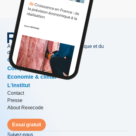
Au service de l'information économique et du
développement des entreprises
Conjoncture & prévisions
Compétitivité & croissance
Economie & climat
L'institut
Contact
Presse
About Rexecode
Essai gratuit
Suivez-nous