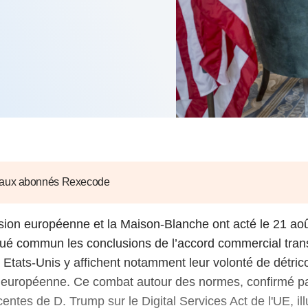
6
d'Olivier Redoulès au Sé
s les thèmes
Voir tous les produits
Rexecode
u choc pétrolier, le poison
10 juil. 2025
hoc sur les
sionnements
Mieux concilier décarbona
6
croissance économique d
stratégie climat
e française ou le syndrome de
20 déc. 2024
ngo
6
e la presse
Voir toutes les instances
 aux abonnés Rexecode
ion européenne et la Maison-Blanche ont acté le 21 ao
é commun les conclusions de l’accord commercial trans
Les Etats-Unis y affichent notamment leur volonté de détrico
 européenne. Ce combat autour des normes, confirmé pa
entes de D. Trump sur le Digital Services Act de l'UE, ill