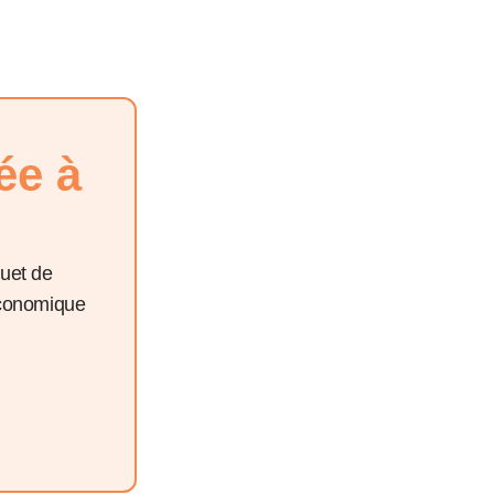
ée à
quet de
économique