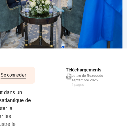
nat pour
tion et
ans la
Denis FERRAND
27 mai 2026
Téléchargements
Se connecter
Lettre de Rexecode -
septembre 2025
4 pages
ût dans un
atlantique de
ter la
r les
ustre le