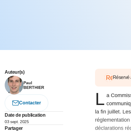
05 juin 202
Voir tous les pays
Voir tou
Au-delà d
lent du c
approvi
07 mai 202
L’épargn
l’Okava
27 mai 202
Voir tous les économistes
Voir tout
Auteur(s)
Réservé
Paul
BERTHIER
L
a Commiss
Contacter
communiqu
la fin juillet. 
Date de publication
réglementation
03 sept. 2025
déclarations réc
Partager