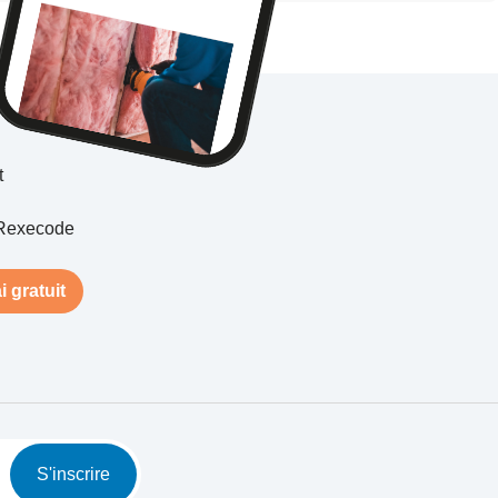
t
Rexecode
i gratuit
S'inscrire