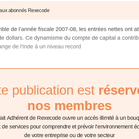
6
d'Olivier Redoulès au Sé
s les thèmes
Voir tous les produits
Rexecode
 aux abonnés Rexecode
u choc pétrolier, le poison
10 juil. 2025
hoc sur les
sionnements
Mieux concilier décarbona
mble de l’année fiscale 2007-08, les entrées nettes ont at
6
croissance économique d
 de dollars. Ce dynamisme du compte de capital a contrib
stratégie climat
e française ou le syndrome de
nge de l'Inde à un niveau record
20 déc. 2024
ngo
6
e la presse
Voir toutes les instances
te publication est
réserv
nos membres
fait Adhérent de Rexecode ouvre un accès illimité à un bou
et de services pour comprendre et prévoir l’environnement 
de votre entreprise ou de votre secteur