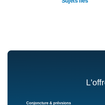
Sujets liés
L'off
Conjoncture & prévsions