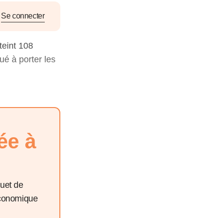
nat pour
Se connecter
tion et
teint 108
ans la
ué à porter les
Denis FERRAND
27 mai 2026
ée à
quet de
économique