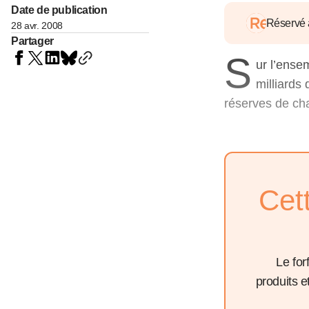
05 juin 202
Date de publication
Voir tous les pays
Voir tou
Réservé
28 avr. 2008
Au-delà d
Partager
lent du c
S
approvi
ur l’ense
07 mai 202
milliards
L’épargn
réserves de cha
l’Okava
27 mai 202
Voir tous les économistes
Voir tout
Cet
Le for
produits 