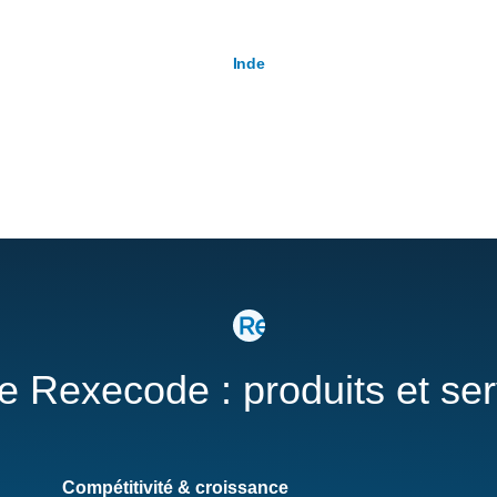
Inde
re Rexecode : produits et se
Compétitivité & croissance