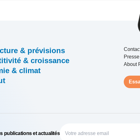
cture & prévisions
Contac
Presse
tivité & croissance
About 
ie & climat
ut
Essa
 publications et actualités